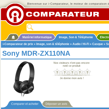
Bienvenue sur i-Comparateur, le moteur de comparaison de
Matériel informatique
Image, Son & Téléphonie
Elect
i-Comparateur de prix
»
Image, son & téléphonie
»
Audio / Hi-Fi
»
Casque
» S
Sony MDR-ZX110NA
Nos visiteurs n'ont pas encore
noté ce produit
Je donne mon avis !
Comparer et acheter
Déposer un avis