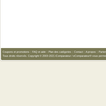
Coupons et promotions
::
FAQ et aide
::
Plan des catégories
::
Contact
::
A propos
::
Parten
Tous droits réservés. Copyright © 2003-2021 iComparateur / eComparateur® vous perme