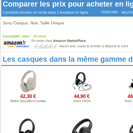
Comparer les prix pour acheter en li
2 produits trouvés, en vente dans 1 boutique en ligne.
TRIER PAR :
BOUTI
Sony Casque, Noir, Taille Unique
Disponibilité / délai * : En stock
En vente chez
Amazon MarketPlace
Aucun avis, soyez le premier à déposer le votre
Les casques dans la même gamme de
42,30 €
44,90 €
46
Belkin Soundform Isolate
Koss UR29
Koss 