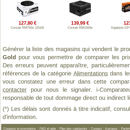
127,80 €
139,99 €
12
Corsair RM750x (2018)
Corsair RM1000e
Gigabyte G
Générer la liste des magasins qui vendent le pro
Gold
pour vous permettre de comparer les prix
Des erreurs peuvent apparaître, particulièreme
références de la catégorie
Alimentations
dans les
vous constatez une erreur dans cette compar
contacter
pour nous le signaler. i-Comparate
responsable de tout dommage direct ou indirect lié 
(*) Les délais sont donnés à titre indicatif, cons
d'information.
Coupons et promotions
::
FAQ et aide
::
Plan des catégories
::
Contact
::
A propos
::
Parten