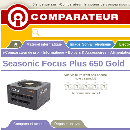
Bienvenue sur i-Comparateur, le moteur de comparaison de
Matériel informatique
Image, Son & Téléphonie
Elect
i-Comparateur de prix
»
Informatique
»
Boîtiers & Accessoires
»
Alimentatio
Seasonic Focus Plus 650 Gold
Nos visiteurs n'ont pas encore
noté ce produit
Je donne mon avis !
Comparer et acheter
Déposer un avis