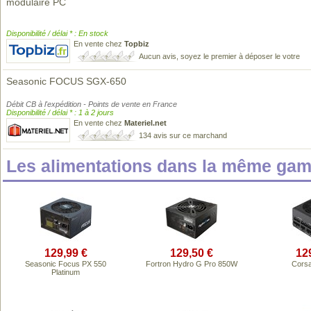
modulaire PC
Disponibilité / délai * : En stock
En vente chez
Topbiz
Aucun avis, soyez le premier à déposer le votre
Seasonic FOCUS SGX-650
Débit CB à l'expédition - Points de vente en France
Disponibilité / délai * : 1 à 2 jours
En vente chez
Materiel.net
134 avis sur ce marchand
Les alimentations dans la même gam
129,99 €
129,50 €
12
Seasonic Focus PX 550
Fortron Hydro G Pro 850W
Corsa
Platinum