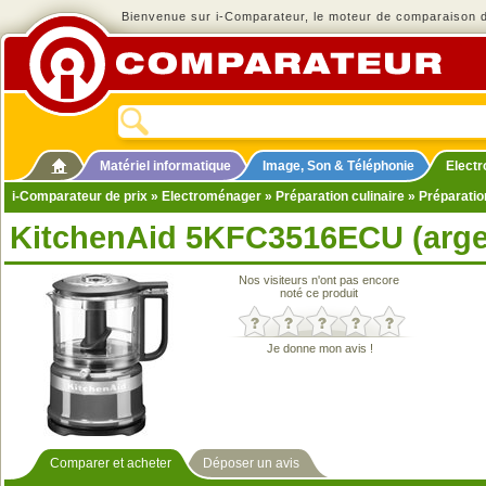
Bienvenue sur i-Comparateur, le moteur de comparaison de
Matériel informatique
Image, Son & Téléphonie
Elect
i-Comparateur de prix
»
Electroménager
»
Préparation culinaire
»
Préparatio
KitchenAid 5KFC3516ECU (argen
Nos visiteurs n'ont pas encore
noté ce produit
Je donne mon avis !
Comparer et acheter
Déposer un avis