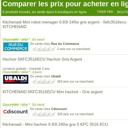
Comparer les prix pour acheter en li
6 produits trouvés, en vente dans 6 boutiques en ligne.
TRIER PAR :
BOUTI
Kitchenaid Mini robot ménager 0.83l 240w gris argent - 5kfc3516ecu 
KITCHENAID
Disponibilité / délai * : En stock
En vente chez
Rue du Commerce
2 avis sur ce marchand
Hachoir 5KFC3516ECU Hachoir Gris Argent
Livraison gratuite - Garantie 2 ans
Disponibilité / délai * : 2 jours
En vente chez
Ubaldi
363 avis sur ce marchand
KITCHENAID 5KFC3516ECU Mini hachoir - Gris argent
Disponibilité / délai * : En stock
En vente chez
Cdiscount
325 avis sur ce marchand
Kitchenaid - Mini hachoir 0.83l 240w gris 5 KFC 3516 ECU