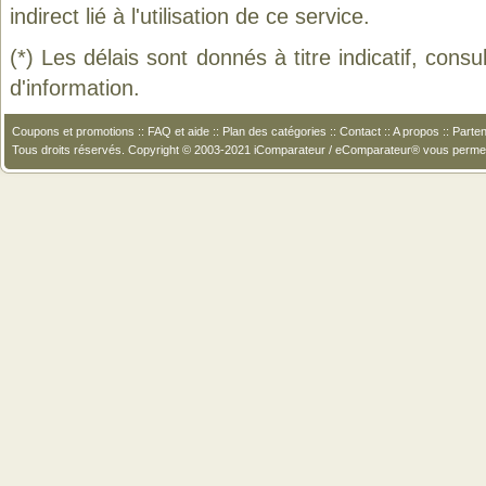
indirect lié à l'utilisation de ce service.
(*) Les délais sont donnés à titre indicatif, cons
d'information.
Coupons et promotions
::
FAQ et aide
::
Plan des catégories
::
Contact
::
A propos
::
Parten
Tous droits réservés. Copyright © 2003-2021 iComparateur / eComparateur® vous perme