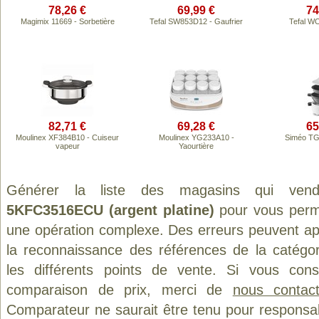
78,26 €
69,99 €
74
Magimix 11669 - Sorbetière
Tefal SW853D12 - Gaufrier
Tefal W
82,71 €
69,28 €
65
Moulinex XF384B10 - Cuiseur
Moulinex YG233A10 -
Siméo TG
vapeur
Yaourtière
Générer la liste des magasins qui ven
5KFC3516ECU (argent platine)
pour vous perme
une opération complexe. Des erreurs peuvent app
la reconnaissance des références de la catégo
les différents points de vente. Si vous con
comparaison de prix, merci de
nous contact
Comparateur ne saurait être tenu pour responsa