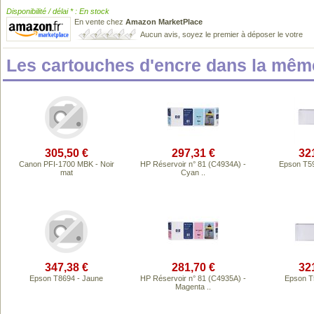
Disponibilité / délai * : En stock
En vente chez
Amazon MarketPlace
Aucun avis, soyez le premier à déposer le votre
Les cartouches d'encre dans la mê
305,50 €
297,31 €
32
Canon PFI-1700 MBK - Noir
HP Réservoir n° 81 (C4934A) -
Epson T5
mat
Cyan ..
347,38 €
281,70 €
32
Epson T8694 - Jaune
HP Réservoir n° 81 (C4935A) -
Epson T
Magenta ..