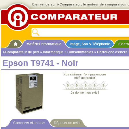
Bienvenue sur i-Comparateur, le moteur de comparaison de
Matériel informatique
Image, Son & Téléphonie
Elect
i-Comparateur de prix
»
Informatique
»
Consommables
»
Cartouche d'encre
Epson T9741 - Noir
Nos visiteurs n'ont pas encore
noté ce produit
Je donne mon avis !
Comparer et acheter
Déposer un avis