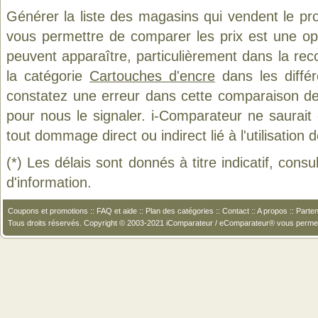
Générer la liste des magasins qui vendent le pr
vous permettre de comparer les prix est une op
peuvent apparaître, particulièrement dans la re
la catégorie
Cartouches d'encre
dans les différ
constatez une erreur dans cette comparaison de
pour nous le signaler. i-Comparateur ne saurait
tout dommage direct ou indirect lié à l'utilisation 
(*) Les délais sont donnés à titre indicatif, cons
d'information.
Coupons et promotions
::
FAQ et aide
::
Plan des catégories
::
Contact
::
A propos
::
Parten
Tous droits réservés. Copyright © 2003-2021 iComparateur / eComparateur® vous perme