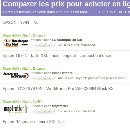
Comparer les prix pour acheter en li
4 produits trouvés, en vente dans 4 boutiques en ligne.
TRIER PAR :
BOUTI
EPSON T9741 - Noir
Disponibilité / délai * : En stock
En vente chez
La Boutique Du Net
226 avis sur ce marchand
Epson T9741 - taille XXL - noir - original - cartouche d'encre
Disponibilité / délai * : En stock
En vente chez
inmac wstore
Aucun avis, soyez le premier à déposer le votre
Epson - C13T97410N - WorkForce Pro WF-C869R Black XXL
Disponibilité / délai * : 24/48h
En vente chez
Maptrotter
150 avis sur ce marchand
Epson Réservoir d'encre XXL Noir