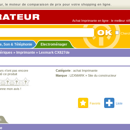
r, le moteur de comparaison de prix pour votre shopping en ligne.
Achat Imprimante en ligne : le meilleur ré
Cherch
e, Son & Téléphonie
Electroménager
ériques
»
Imprimante
» Lexmark CX827de
urs n'ont pas encore
Catégorie
:
achat Imprimante
té ce produit
Marque
:
LEXMARK
»
Site du constructeur
onne mon avis !
Favoris
Liste
s
ne