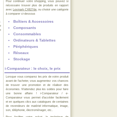
Pour continuer votre shopping, vous pouvez si
nécessaire trouver plus de produits en rapport
avec
Lexmark CX827de
, ou choisir une catégorie
à comparer ci-dessous
Boîtiers & Accessoires
.
e
Composants
e
Consommables
Ordinateurs & Tablettes
Périphériques
Réseaux
Stockage
i-Comparateur : le choix, le prix
Lorsque vous comparez les prix de votre produit
avant de l'acheter, vous augmentez vos chances
de trouver une promotion et de réaliser des
économies. N'attendez plus les soldes pour faire
une bonne affaire ! i-Comparateur / e-
Comparateur vous permet d'accéder facilement
et en quelques clics aux catalogues de centaines
de revendeurs de matériel informatique, image,
son, téléphonie, électroménager, etc..
Pour faciliter votre achat, la technique de