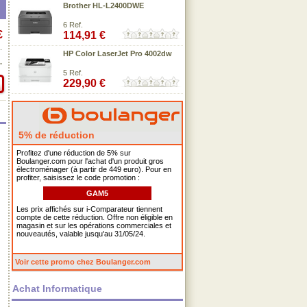
Brother HL-L2400DWE
6 Ref.
€
114,91 €
.
HP Color LaserJet Pro 4002dw
.
5 Ref.
229,90 €
5% de réduction
Profitez d'une réduction de 5% sur
Boulanger.com pour l'achat d'un produit gros
électroménager (à partir de 449 euro). Pour en
profiter, saisissez le code promotion :
GAM5
Les prix affichés sur i-Comparateur tiennent
compte de cette réduction. Offre non éligible en
magasin et sur les opérations commerciales et
nouveautés, valable jusqu'au 31/05/24.
Voir cette promo chez Boulanger.com
Achat Informatique