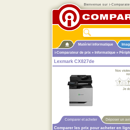
Bienvenue sur i-Comparateu
Matériel informatique
Imag
i-Comparateur de prix
»
Informatique
»
Périph
Lexmark CX827de
Nos visite
no
Je d
Comparer et acheter
Déposer un avi
Comparer les prix pour acheter en lig