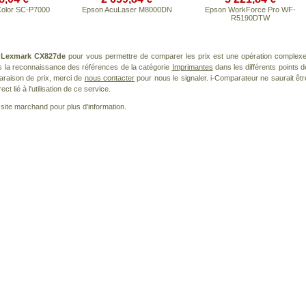
olor SC-P7000
Epson AcuLaser M8000DN
Epson WorkForce Pro WF-
R5190DTW
t
Lexmark CX827de
pour vous permettre de comparer les prix est une opération complexe
s la reconnaissance des références de la catégorie
Imprimantes
dans les différents points d
araison de prix, merci de
nous contacter
pour nous le signaler. i-Comparateur ne saurait êtr
 lié à l'utilisation de ce service.
le site marchand pour plus d'information.