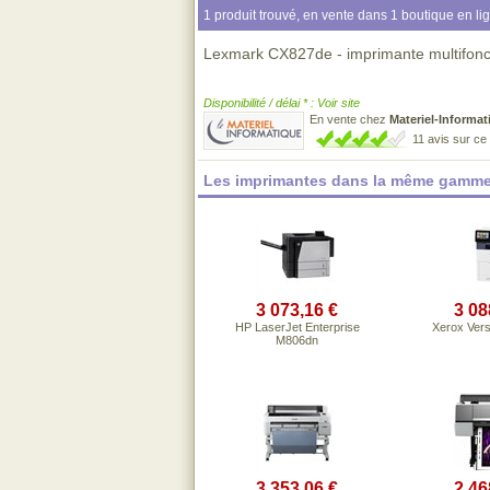
1 produit trouvé, en vente dans 1 boutique en li
Lexmark CX827de - imprimante multifonct
Disponibilité / délai * : Voir site
En vente chez
Materiel-Informat
11 avis sur c
Les imprimantes dans la même gamme
3 073,16 €
3 08
HP LaserJet Enterprise
Xerox Ver
M806dn
3 353,06 €
2 46