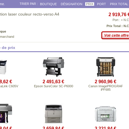
gne.
TRIER PAR :
BOUTIQUE
DÉSIGNATION
PRIX
PORT
PRIX TOTAL
ion laser couleur recto-verso A4
2 919,76 
Port : + N.C
Prix Total : N.C
ique
Voir cette offre
e marchand
 de prix
8,62 €
2 491,63 €
2 960,96 €
saLink C605V
Epson SureColor SC-P6000
Canon ImagePROGRAF
iPF685
8,04 €
2 659,84 €
3 221,84 €