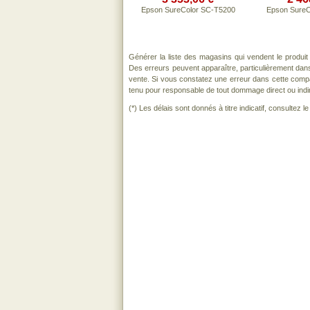
Epson SureColor SC-T5200
Epson SureC
Générer la liste des magasins qui vendent le produi
Des erreurs peuvent apparaître, particulièrement dan
vente. Si vous constatez une erreur dans cette comp
tenu pour responsable de tout dommage direct ou indirect
(*) Les délais sont donnés à titre indicatif, consultez 