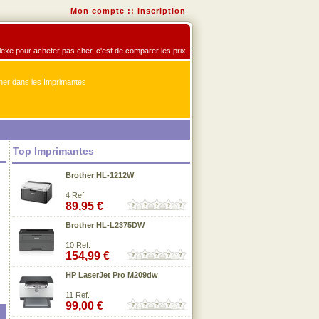
Mon compte
::
Inscription
flexe pour acheter pas cher, c'est de comparer les prix !
er dans les Imprimantes
Top Imprimantes
Brother HL-1212W
4 Ref.
89,95 €
Brother HL-L2375DW
10 Ref.
154,99 €
HP LaserJet Pro M209dw
11 Ref.
99,00 €