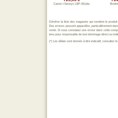
Canon i-Sensys LBP-361dw
Broth
Générer la liste des magasins qui vendent le produi
Des erreurs peuvent apparaître, particulièrement dan
vente. Si vous constatez une erreur dans cette comp
tenu pour responsable de tout dommage direct ou indirect
(*) Les délais sont donnés à titre indicatif, consultez 