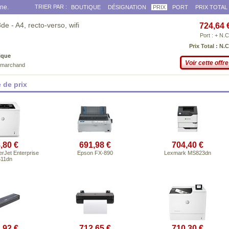
gne.
TRIER PAR :
BOUTIQUE
DÉSIGNATION
PRIX
PORT
PRIX TOTAL
 - A4, recto-verso, wifi
724,64 
Port : + N.C
Prix Total : N.C
ique
Voir cette offre
e marchand
 de prix
,80 €
691,98 €
704,40 €
rJet Enterprise
Epson FX-890
Lexmark MS823dn
11dn
,92 €
712,65 €
710,30 €