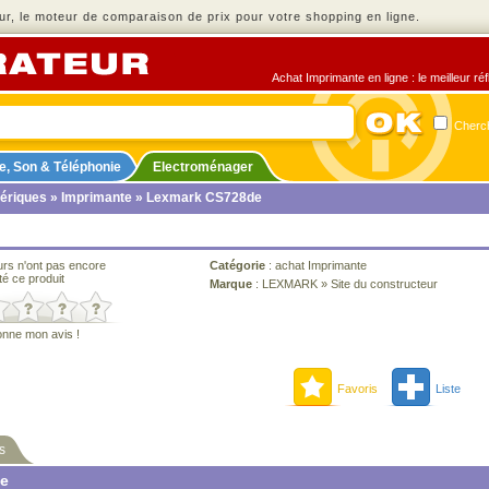
r, le moteur de comparaison de prix pour votre shopping en ligne.
Achat Imprimante en ligne : le meilleur ré
Cherch
e, Son & Téléphonie
Electroménager
ériques
»
Imprimante
» Lexmark CS728de
urs n'ont pas encore
Catégorie
:
achat Imprimante
té ce produit
Marque
:
LEXMARK
»
Site du constructeur
onne mon avis !
Favoris
Liste
s
ne