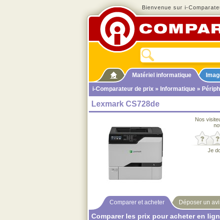
Bienvenue sur i-Comparateu
Matériel informatique
Imag
i-Comparateur de prix
»
Informatique
»
Périph
Lexmark CS728de
Nos visite
no
Je d
Comparer et acheter
Déposer un avi
Comparer les prix pour acheter en lig