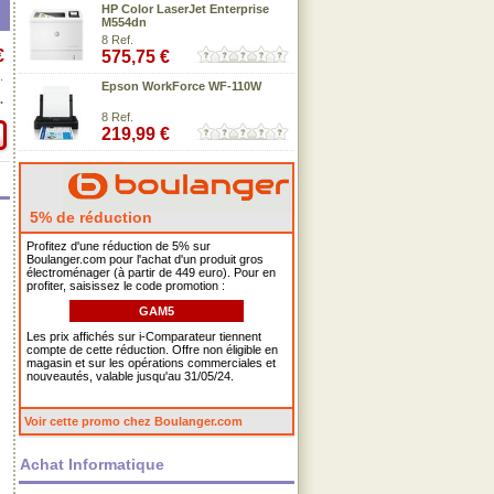
HP Color LaserJet Enterprise
M554dn
8 Ref.
€
575,75 €
.
Epson WorkForce WF-110W
.
8 Ref.
219,99 €
5% de réduction
Profitez d'une réduction de 5% sur
Boulanger.com pour l'achat d'un produit gros
électroménager (à partir de 449 euro). Pour en
profiter, saisissez le code promotion :
GAM5
Les prix affichés sur i-Comparateur tiennent
compte de cette réduction. Offre non éligible en
magasin et sur les opérations commerciales et
nouveautés, valable jusqu'au 31/05/24.
Voir cette promo chez Boulanger.com
Achat Informatique