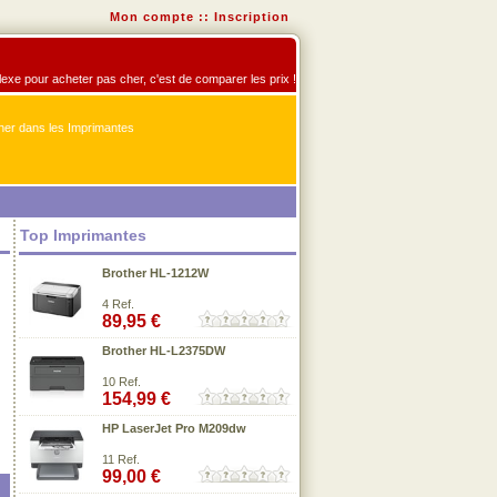
Mon compte
::
Inscription
flexe pour acheter pas cher, c'est de comparer les prix !
er dans les Imprimantes
Top Imprimantes
Brother HL-1212W
4 Ref.
89,95 €
Brother HL-L2375DW
10 Ref.
154,99 €
HP LaserJet Pro M209dw
11 Ref.
99,00 €