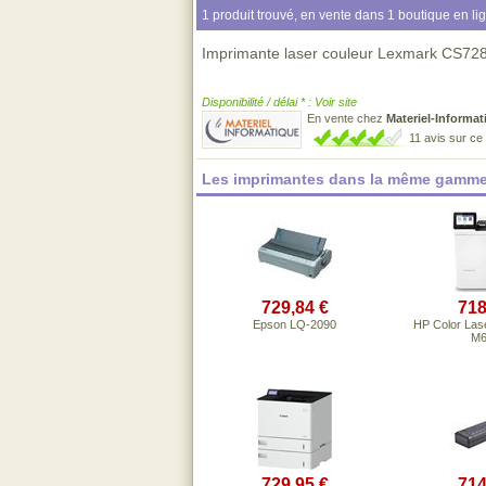
1 produit trouvé, en vente dans 1 boutique en li
Imprimante laser couleur Lexmark CS728de
Disponibilité / délai * : Voir site
En vente chez
Materiel-Informat
11 avis sur c
Les imprimantes dans la même gamme
729,84 €
718
Epson LQ-2090
HP Color Lase
M6
729,95 €
714