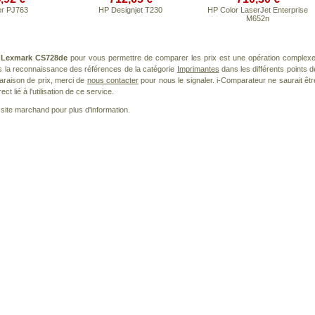
er PJ763
HP Designjet T230
HP Color LaserJet Enterprise
M652n
t
Lexmark CS728de
pour vous permettre de comparer les prix est une opération complexe
s la reconnaissance des références de la catégorie
Imprimantes
dans les différents points d
araison de prix, merci de
nous contacter
pour nous le signaler. i-Comparateur ne saurait êtr
 lié à l'utilisation de ce service.
le site marchand pour plus d'information.