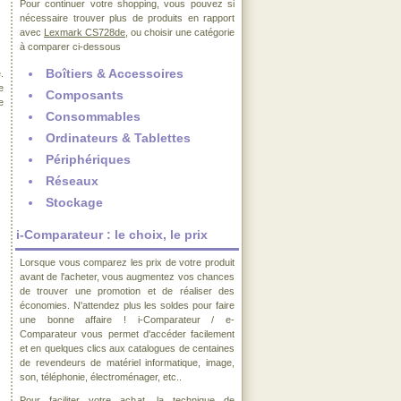
Pour continuer votre shopping, vous pouvez si
nécessaire trouver plus de produits en rapport
avec
Lexmark CS728de
, ou choisir une catégorie
à comparer ci-dessous
Boîtiers & Accessoires
.
e
Composants
e
Consommables
Ordinateurs & Tablettes
Périphériques
Réseaux
Stockage
i-Comparateur : le choix, le prix
Lorsque vous comparez les prix de votre produit
avant de l'acheter, vous augmentez vos chances
de trouver une promotion et de réaliser des
économies. N'attendez plus les soldes pour faire
une bonne affaire ! i-Comparateur / e-
Comparateur vous permet d'accéder facilement
et en quelques clics aux catalogues de centaines
de revendeurs de matériel informatique, image,
son, téléphonie, électroménager, etc..
Pour faciliter votre achat, la technique de