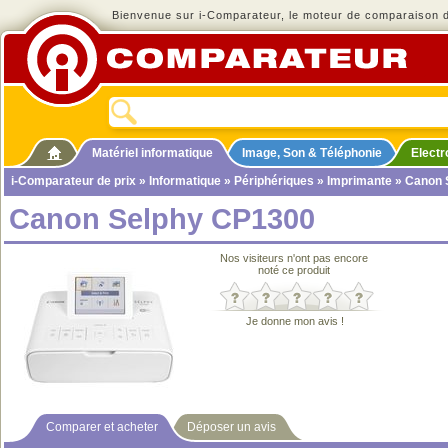
Bienvenue sur i-Comparateur, le moteur de comparaison de
Matériel informatique
Image, Son & Téléphonie
Elect
i-Comparateur de prix
»
Informatique
»
Périphériques
»
Imprimante
» Canon 
Canon Selphy CP1300
Nos visiteurs n'ont pas encore
noté ce produit
Je donne mon avis !
Comparer et acheter
Déposer un avis