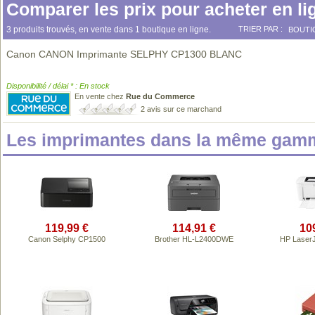
Comparer les prix pour acheter en li
3 produits trouvés, en vente dans 1 boutique en ligne.
TRIER PAR :
BOUTI
Canon CANON Imprimante SELPHY CP1300 BLANC
Disponibilité / délai * : En stock
En vente chez
Rue du Commerce
2 avis sur ce marchand
Les imprimantes dans la même gamm
119,99 €
114,91 €
10
Canon Selphy CP1500
Brother HL-L2400DWE
HP Laser