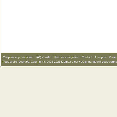
Coupons et promotions
::
FAQ et aide
::
Plan des catégories
::
Contact
::
A propos
::
Parten
Tous droits réservés. Copyright © 2003-2021 iComparateur / eComparateur® vous perme