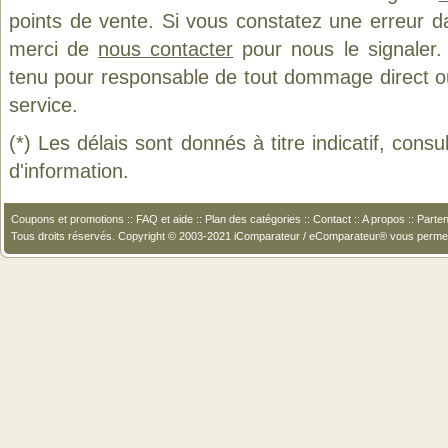
points de vente. Si vous constatez une erreur d
merci de
nous contacter
pour nous le signaler.
tenu pour responsable de tout dommage direct ou in
service.
(*) Les délais sont donnés à titre indicatif, cons
d'information.
Coupons et promotions
::
FAQ et aide
::
Plan des catégories
::
Contact
::
A propos
::
Parten
Tous droits réservés. Copyright © 2003-2021 iComparateur / eComparateur® vous perme