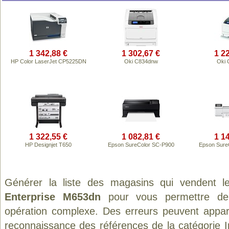
1 342,88 €
1 302,67 €
1 2
HP Color LaserJet CP5225DN
Oki C834dnw
Oki 
1 322,55 €
1 082,81 €
1 1
HP Designjet T650
Epson SureColor SC-P900
Epson Sure
Générer la liste des magasins qui vendent l
Enterprise M653dn
pour vous permettre de
opération complexe. Des erreurs peuvent appara
reconnaissance des références de la catégorie