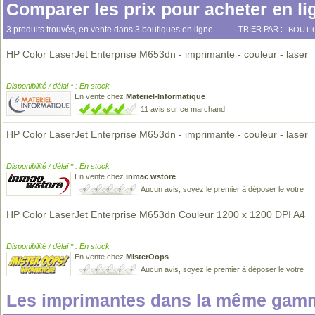
Comparer les prix pour acheter en li
3 produits trouvés, en vente dans 3 boutiques en ligne.
TRIER PAR :
BOUTI
HP Color LaserJet Enterprise M653dn - imprimante - couleur - laser
Disponibilité / délai * : En stock
En vente chez
Materiel-Informatique
11 avis sur ce marchand
HP Color LaserJet Enterprise M653dn - imprimante - couleur - laser
Disponibilité / délai * : En stock
En vente chez
inmac wstore
Aucun avis, soyez le premier à déposer le votre
HP Color LaserJet Enterprise M653dn Couleur 1200 x 1200 DPI A4
Disponibilité / délai * : En stock
En vente chez
MisterOops
Aucun avis, soyez le premier à déposer le votre
Les imprimantes dans la même gamm