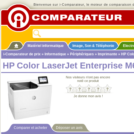
Bienvenue sur i-Comparateur, le moteur de comparaison de
Matériel informatique
Image, Son & Téléphonie
Elect
i-Comparateur de prix
»
Informatique
»
Périphériques
»
Imprimante
» HP Colo
HP Color LaserJet Enterprise 
Nos visiteurs n'ont pas encore
noté ce produit
Je donne mon avis !
Comparer et acheter
Déposer un avis