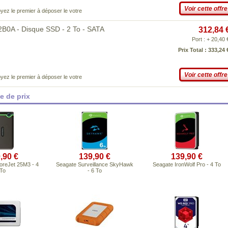
Voir cette offre
yez le premier à déposer le votre
A - Disque SSD - 2 To - SATA
312,84 
Port : + 20,40 
Prix Total : 333,24 
Voir cette offre
yez le premier à déposer le votre
 de prix
,90 €
139,90 €
139,90 €
oreJet 25M3 - 4
Seagate Surveillance SkyHawk
Seagate IronWolf Pro - 4 To
To
- 6 To