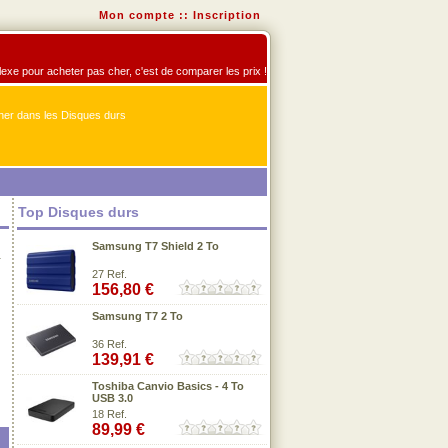
Mon compte
::
Inscription
flexe pour acheter pas cher, c'est de comparer les prix !
er dans les Disques durs
Top Disques durs
Samsung T7 Shield 2 To
r
27 Ref.
156,80 €
Samsung T7 2 To
36 Ref.
139,91 €
Toshiba Canvio Basics - 4 To
USB 3.0
18 Ref.
89,99 €