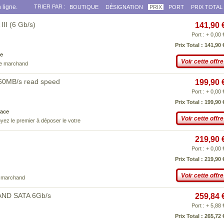
 ligne.
TRIER PAR :
BOUTIQUE
DÉSIGNATION
PRIX
PORT
PRIX TOTAL
III (6 Gb/s)
141,90 
Port : + 0,00 
Prix Total : 141,90 
e
Voir cette offre
ce marchand
560MB/s read speed
199,90 
Port : + 0,00 
Prix Total : 199,90 
ace
Voir cette offre
yez le premier à déposer le votre
219,90 
Port : + 0,00 
Prix Total : 219,90 
Voir cette offre
e marchand
AND SATA 6Gb/s
259,84 
Port : + 5,88 
Prix Total : 265,72 