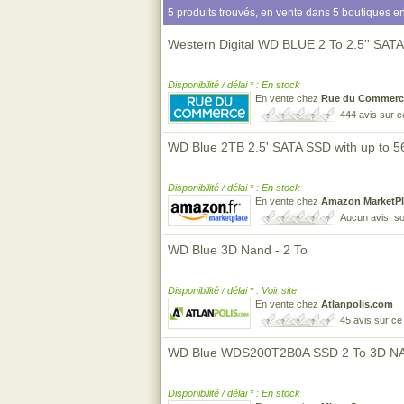
5 produits trouvés, en vente dans 5 boutiques en
Western Digital WD BLUE 2 To 2.5'' SATA 
Disponibilité / délai * : En stock
En vente chez
Rue du Commerc
444 avis sur 
WD Blue 2TB 2.5' SATA SSD with up to 
Disponibilité / délai * : En stock
En vente chez
Amazon MarketPl
Aucun avis, so
WD Blue 3D Nand - 2 To
Disponibilité / délai * : Voir site
En vente chez
Atlanpolis.com
45 avis sur c
WD Blue WDS200T2B0A SSD 2 To 3D N
Disponibilité / délai * : En stock