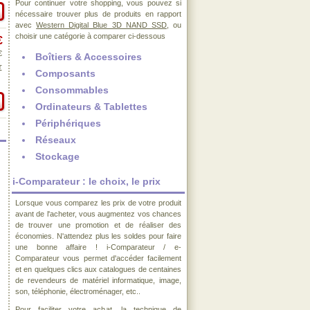
Pour continuer votre shopping, vous pouvez si
nécessaire trouver plus de produits en rapport
avec
Western Digital Blue 3D NAND SSD
, ou
choisir une catégorie à comparer ci-dessous
€
€
Boîtiers & Accessoires
€
Composants
Consommables
Ordinateurs & Tablettes
Périphériques
Réseaux
Stockage
i-Comparateur : le choix, le prix
Lorsque vous comparez les prix de votre produit
avant de l'acheter, vous augmentez vos chances
de trouver une promotion et de réaliser des
économies. N'attendez plus les soldes pour faire
une bonne affaire ! i-Comparateur / e-
Comparateur vous permet d'accéder facilement
et en quelques clics aux catalogues de centaines
de revendeurs de matériel informatique, image,
son, téléphonie, électroménager, etc..
Pour faciliter votre achat, la technique de