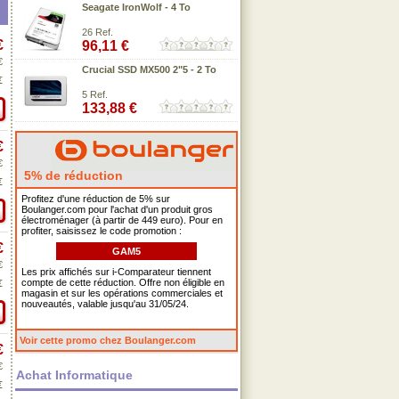
Seagate IronWolf - 4 To
26 Ref.
€
96,11 €
€
Crucial SSD MX500 2"5 - 2 To
€
5 Ref.
133,88 €
€
€
5% de réduction
€
Profitez d'une réduction de 5% sur
Boulanger.com pour l'achat d'un produit gros
électroménager (à partir de 449 euro). Pour en
profiter, saisissez le code promotion :
€
GAM5
€
Les prix affichés sur i-Comparateur tiennent
compte de cette réduction. Offre non éligible en
€
magasin et sur les opérations commerciales et
nouveautés, valable jusqu'au 31/05/24.
Voir cette promo chez Boulanger.com
€
€
Achat Informatique
€