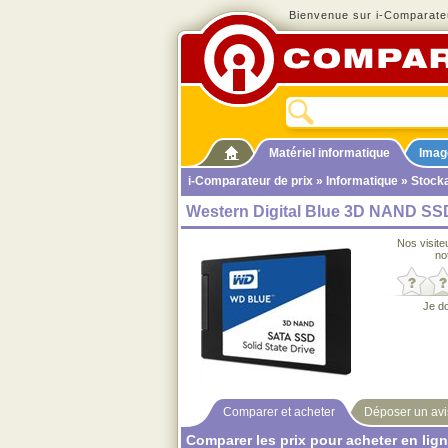
Bienvenue sur i-Comparateu
Matériel informatique
Imag
i-Comparateur de prix
»
Informatique
»
Stock
Western Digital Blue 3D NAND SSD
Nos visite
no
Je d
Comparer et acheter
Déposer un avi
Comparer les prix pour acheter en lig