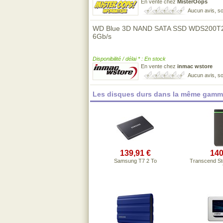
En vente chez
MisterOops
Aucun avis, so
WD Blue 3D NAND SATA SSD WDS200T2B0
6Gb/s
Disponibilité / délai * : En stock
En vente chez
inmac wstore
Aucun avis, so
Les disques durs dans la même gamme
139,91 €
140
Samsung T7 2 To
Transcend St