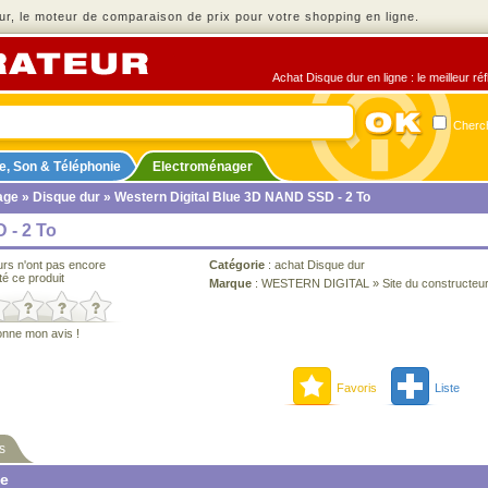
r, le moteur de comparaison de prix pour votre shopping en ligne.
Achat Disque dur en ligne : le meilleur ré
Cherch
e, Son & Téléphonie
Electroménager
age
»
Disque dur
» Western Digital Blue 3D NAND SSD - 2 To
 - 2 To
urs n'ont pas encore
Catégorie
:
achat Disque dur
té ce produit
Marque
:
WESTERN DIGITAL
»
Site du constructeu
onne mon avis !
Favoris
Liste
s
ne