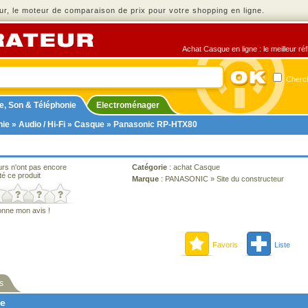
r, le moteur de comparaison de prix pour votre shopping en ligne.
Achat Casque en ligne : le meilleur ré
Cherch
e, Son & Téléphonie
Electroménager
nie
»
Audio / Hi-Fi
»
Casque
» Panasonic RP-HTX80
urs n'ont pas encore
Catégorie
:
achat Casque
té ce produit
Marque
:
PANASONIC
»
Site du constructeur
onne mon avis !
Favoris
Liste
s
ne