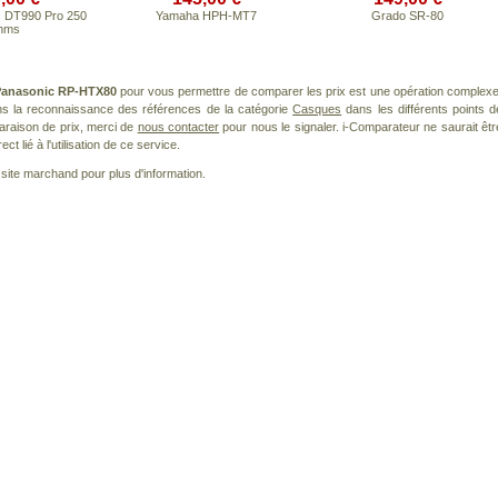
 DT990 Pro 250
Yamaha HPH-MT7
Grado SR-80
hms
anasonic RP-HTX80
pour vous permettre de comparer les prix est une opération complexe
ans la reconnaissance des références de la catégorie
Casques
dans les différents points d
araison de prix, merci de
nous contacter
pour nous le signaler. i-Comparateur ne saurait êtr
 lié à l'utilisation de ce service.
le site marchand pour plus d'information.