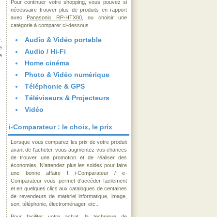
Pour continuer votre shopping, vous pouvez si
nécessaire trouver plus de produits en rapport
avec
Panasonic RP-HTX80
, ou choisir une
catégorie à comparer ci-dessous
Audio & Vidéo portable
.
e
Audio / Hi-Fi
e
Home cinéma
Photo & Vidéo numérique
Téléphonie & GPS
Téléviseurs & Projecteurs
Vidéo
i-Comparateur : le choix, le prix
Lorsque vous comparez les prix de votre produit
avant de l'acheter, vous augmentez vos chances
de trouver une promotion et de réaliser des
économies. N'attendez plus les soldes pour faire
une bonne affaire ! i-Comparateur / e-
Comparateur vous permet d'accéder facilement
et en quelques clics aux catalogues de centaines
de revendeurs de matériel informatique, image,
son, téléphonie, électroménager, etc..
Pour faciliter votre achat, la technique de