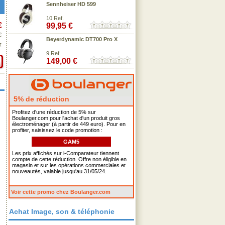
Sennheiser HD 599
10 Ref.
€
99,95 €
€
Beyerdynamic DT700 Pro X
€
9 Ref.
149,00 €
5% de réduction
Profitez d'une réduction de 5% sur
Boulanger.com pour l'achat d'un produit gros
électroménager (à partir de 449 euro). Pour en
profiter, saisissez le code promotion :
GAM5
Les prix affichés sur i-Comparateur tiennent
compte de cette réduction. Offre non éligible en
magasin et sur les opérations commerciales et
nouveautés, valable jusqu'au 31/05/24.
Voir cette promo chez Boulanger.com
Achat Image, son & téléphonie