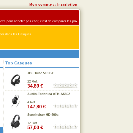
Mon compte
::
Inscription
flexe pour acheter pas cher, c'est de comparer les prix !
er dans les Casques
Top Casques
JBL Tune 510 BT
22 Ref.
34,89 €
Audio-Technica ATH-A550Z
4 Ref.
147,80 €
Sennheiser HD 400s
12 Ref.
57,00 €