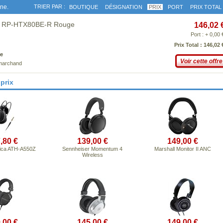
gne.
TRIER PAR :
BOUTIQUE
DÉSIGNATION
PRIX
PORT
PRIX TOTAL
nic RP-HTX80BE-R Rouge
146,02 
Port : + 0,00 
Prix Total : 146,02 
e
Voir cette offre
 marchand
prix
,80 €
139,00 €
149,00 €
ica ATH-A550Z
Sennheiser Momentum 4
Marshall Monitor II ANC
Wireless
,00 €
145,00 €
149,00 €