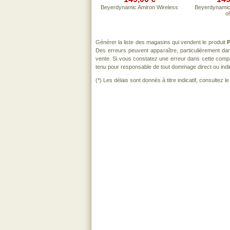
Beyerdynamic Amiron Wireless
Beyerdynamic
o
Générer la liste des magasins qui vendent le produit
P
Des erreurs peuvent apparaître, particulièrement d
vente. Si vous constatez une erreur dans cette comp
tenu pour responsable de tout dommage direct ou indirect
(*) Les délais sont donnés à titre indicatif, consultez 