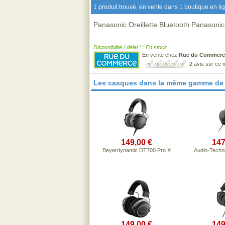
1 produit trouvé, en vente dans 1 boutique en li
Panasonic Oreillette Bluetooth Panaso
Disponibilité / délai * : En stock
En vente chez
Rue du Commerc
2 avis sur ce
Les casques dans la même gamme de 
149,00 €
147
Beyerdynamic DT700 Pro X
Audio-Techn
149,00 €
149