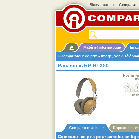
Bienvenue sur i-Comparateu
Matériel informatique
Imag
i-Comparateur de prix
»
Image, son & télépho
Panasonic RP-HTX80
Nos visite
no
Je d
Comparer et acheter
Déposer un avi
Comparer les prix pour acheter en lig