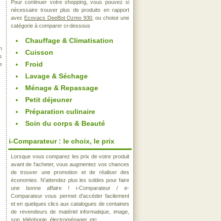
Pour continuer votre shopping, vous pouvez si
nécessaire trouver plus de produits en rapport
avec
Ecovacs DeeBot Ozmo 930
, ou choisir une
catégorie à comparer ci-dessous
Chauffage & Climatisation
n
Cuisson
s
Froid
e
Lavage & Séchage
Ménage & Repassage
Petit déjeuner
Préparation culinaire
Soin du corps & Beauté
i-Comparateur : le choix, le prix
Lorsque vous comparez les prix de votre produit
avant de l'acheter, vous augmentez vos chances
de trouver une promotion et de réaliser des
économies. N'attendez plus les soldes pour faire
une bonne affaire ! i-Comparateur / e-
Comparateur vous permet d'accéder facilement
et en quelques clics aux catalogues de centaines
de revendeurs de matériel informatique, image,
son, téléphonie, électroménager, etc..