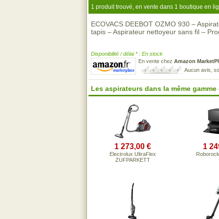
1 produit trouvé, en vente dans 1 boutique en li
ECOVACS DEEBOT OZMO 930 – Aspirateur 
tapis – Aspirateur nettoyeur sans fil – 
Disponibilité / délai * : En stock
En vente chez
Amazon MarketPl
Aucun avis, so
Les aspirateurs dans la même gamme 
1 273,00 €
1 24
Electrolux UltraFlex
Roborock
ZUFPARKETT