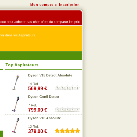
Mon compte
::
Inscription
éflexe pour acheter pas cher, c'est de comparer les prix !
er dans les Aspirateurs
Top Aspirateurs
Dyson V15 Detect Absolute
14 Ref.
569,99 €
Dyson Gen5 Detect
7 Ref.
799,00 €
Dyson V10 Absolute
12 Ref.
379,00 €