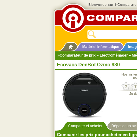
Bienvenue sur i-Comparateu
Matériel informatique
Imag
i-Comparateur de prix
»
Electroménager
»
Mé
Ecovacs DeeBot Ozmo 930
Nos visite
no
Je d
Comparer et acheter
Déposer un avi
Comparer les prix pour acheter en lig