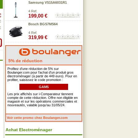
Samsung VS15A6031R1
4 Ref.
€
199,00 €
€
Bosch BGS7MS64
€
4 Ref.
319,99 €
5% de réduction
Profitez d'une réduction de 5% sur
Boulanger.com pour l'achat d'un produit gros
électroménager (à partir de 449 euro). Pour en
profiter, saisissez le code promotion :
GAM5
Les prix affichés sur i-Comparateur tiennent
compte de cette réduction. Offre non éligible en
magasin et sur les opérations commerciales et
nouveautés, valable jusqu'au 31/05/24.
Voir cette promo chez Boulanger.com
Achat Electroménager