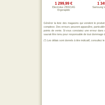
1 299,99 €
1 34
Electrolux ZB3214G
Samsung 
Ergorapido
Générer la liste des magasins qui vendent le produi
complexe. Des erreurs peuvent apparaître, particuli
points de vente. Si vous constatez une erreur dans 
saurait être tenu pour responsable de tout dommage direc
(*) Les délais sont donnés à titre indicatif, consultez 