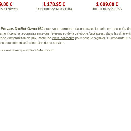
9,00 €
1 178,95 €
1 099,00 €
VS90F40EEM
Roborock S7 MaxV Ultra
Bosch BGS4SIL73A
t
Ecovacs DeeBot Ozmo 930
pour vous permettre de comparer les prix est une opératio
èrement dans la reconnaissance des références de la catégorie
Aspirateurs
dans les différent
cette comparaison de prix, merci de
nous contacter
pour nous le signaler. i-Comparateur n
t ou indirect lié à l'utilisation de ce service.
le site marchand pour plus d'information.