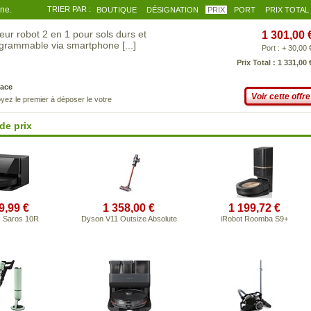
gne.
TRIER PAR :
BOUTIQUE
DÉSIGNATION
PRIX
PORT
PRIX TOTAL
robot 2 en 1 pour sols durs et
1 301,00 
Programmable via smartphone
[...]
Port : + 30,00 
Prix Total : 1 331,00 
ace
Voir cette offre
yez le premier à déposer le votre
de prix
9,99 €
1 358,00 €
1 199,72 €
 Saros 10R
Dyson V11 Outsize Absolute
iRobot Roomba S9+