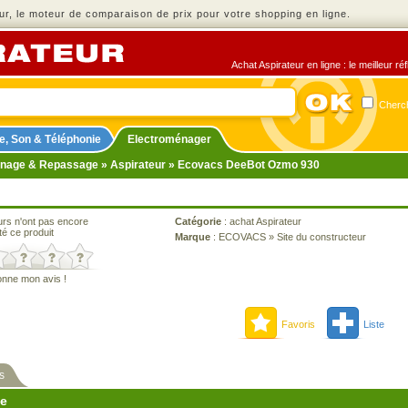
r, le moteur de comparaison de prix pour votre shopping en ligne.
Achat Aspirateur en ligne : le meilleur r
Cherch
e, Son & Téléphonie
Electroménager
nage & Repassage
»
Aspirateur
» Ecovacs DeeBot Ozmo 930
urs n'ont pas encore
Catégorie
:
achat Aspirateur
té ce produit
Marque
:
ECOVACS
»
Site du constructeur
onne mon avis !
Favoris
Liste
s
ne