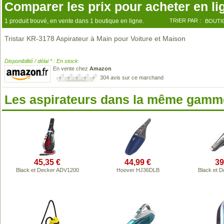
Comparer les prix pour acheter en li
1 produit trouvé, en vente dans 1 boutique en ligne.
TRIER PAR :
BOUTI
Tristar KR-3178 Aspirateur à Main pour Voiture et Maison
Disponibilité / délai * : En stock
En vente chez
Amazon
304 avis sur ce marchand
Les aspirateurs dans la même gamme
45,35 €
44,99 €
39
Black et Decker ADV1200
Hoover HJ36DLB
Black et 