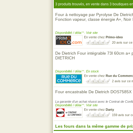
3 produits trouvés, en vente dans 3 boutiques en
Four à nettoyage par Pyrolyse De Dietri
Fonction vapeur, classe énergie A+, Noi
Disponibilité / délai * : Voir site
En vente chez
Primo-ideo
20 avis sur c
De Dietrich Four intégrable 73l 60cm a+ 
DIETRICH
Disponibilité / délai * : En stock
En vente chez
Rue du Commerc
2 avis sur ce
Four encastrable De Dietrich DOS7585X
La garantie d'un achat réussi avec le Contrat de Conf
Disponibilité / délai * : Voir site
En vente chez
Darty
159 avis sur 
Les fours dans la même gamme de pri