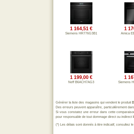
1 164,51 €
1 17
Siemens HR776G3B1
Amica E
1 199,00 €
1 16
Neff B6ACH7AG3
Siemens 
Générer la liste des magasins qui vendent le produit
D
Des erreurs peuvent apparaître, particulièrement dan
Si vous constatez une erreur dans cette comparaiso
pour responsable de tout dommage direct ou indirect lié 
(*) Les délais sont donnés à titre indicatif, consultez 