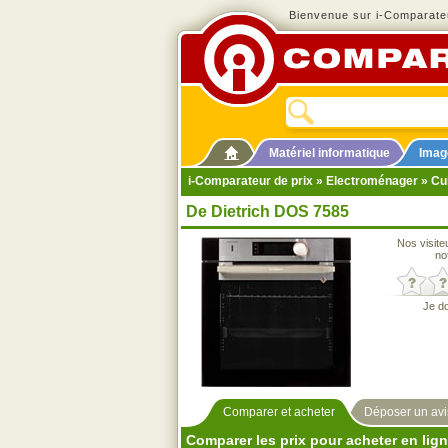
Bienvenue sur i-Comparateu
Matériel informatique
Imag
i-Comparateur de prix
»
Electroménager
»
Cu
De Dietrich DOS 7585
Nos visite
no
Je d
Comparer et acheter
Déposer un avi
Comparer les prix pour acheter en lig