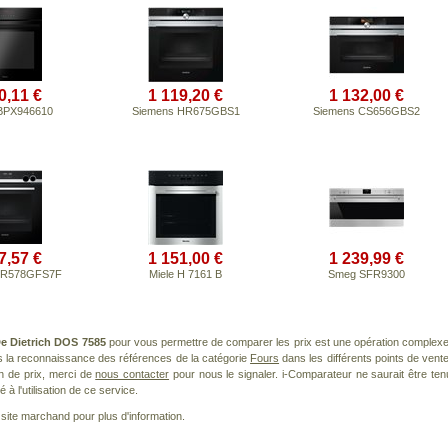
0,11 €
1 119,20 €
1 132,00 €
BPX946610
Siemens HR675GBS1
Siemens CS656GBS2
7,57 €
1 151,00 €
1 239,99 €
HR578GFS7F
Miele H 7161 B
Smeg SFR9300
e Dietrich DOS 7585
pour vous permettre de comparer les prix est une opération complexe
s la reconnaissance des références de la catégorie
Fours
dans les différents points de vente
n de prix, merci de
nous contacter
pour nous le signaler. i-Comparateur ne saurait être ten
à l'utilisation de ce service.
le site marchand pour plus d'information.