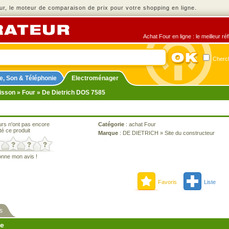
r, le moteur de comparaison de prix pour votre shopping en ligne.
Achat Four en ligne : le meilleur r
Cherch
e, Son & Téléphonie
Electroménager
isson
»
Four
» De Dietrich DOS 7585
urs n'ont pas encore
Catégorie
:
achat Four
té ce produit
Marque
:
DE DIETRICH
»
Site du constructeur
onne mon avis !
Favoris
Liste
s
ne