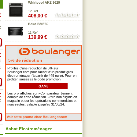
Whirlpool AKZ 9629
12 Ref.
€
408,00 €
€
Beko BMF50
€
11 Ref.
139,99 €
€
5% de réduction
€
€
Profitez d'une réduction de 5% sur
Boulanger.com pour l'achat d'un produit gros
électroménager (à partir de 449 euro). Pour en
profiter, saisissez le code promotion :
GAM5
Les prix affichés sur i-Comparateur tiennent
€
compte de cette réduction. Offre non éligible en
€
magasin et sur les opérations commerciales et
nouveautés, valable jusqu'au 31/05/24.
€
Voir cette promo chez Boulanger.com
Achat Electroménager