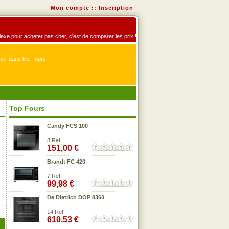
Mon compte
::
Inscription
éflexe pour acheter pas cher, c'est de comparer les prix !
er dans les Fours
Top Fours
Candy FCS 100
8 Ref.
151,00 €
Brandt FC 420
7 Ref.
99,98 €
De Dietrich DOP 8360
14 Ref.
610,53 €