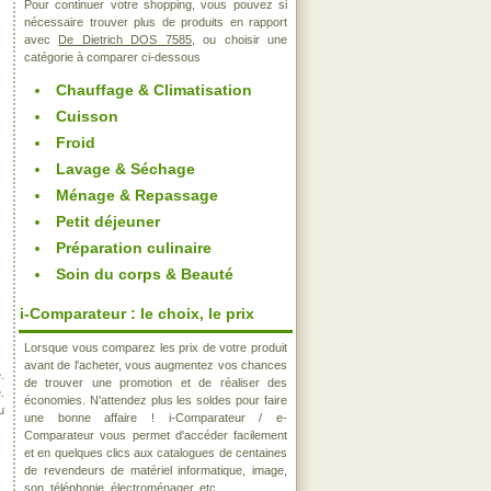
Pour continuer votre shopping, vous pouvez si
nécessaire trouver plus de produits en rapport
avec
De Dietrich DOS 7585
, ou choisir une
catégorie à comparer ci-dessous
Chauffage & Climatisation
Cuisson
Froid
Lavage & Séchage
Ménage & Repassage
Petit déjeuner
Préparation culinaire
Soin du corps & Beauté
i-Comparateur : le choix, le prix
Lorsque vous comparez les prix de votre produit
avant de l'acheter, vous augmentez vos chances
.
de trouver une promotion et de réaliser des
.
économies. N'attendez plus les soldes pour faire
u
une bonne affaire ! i-Comparateur / e-
Comparateur vous permet d'accéder facilement
et en quelques clics aux catalogues de centaines
de revendeurs de matériel informatique, image,
son, téléphonie, électroménager, etc..