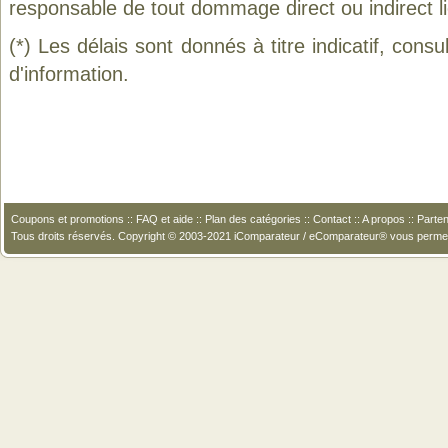
responsable de tout dommage direct ou indirect lié 
(*) Les délais sont donnés à titre indicatif, cons
d'information.
Coupons et promotions
::
FAQ et aide
::
Plan des catégories
::
Contact
::
A propos
::
Parten
Tous droits réservés. Copyright © 2003-2021 iComparateur / eComparateur® vous perme