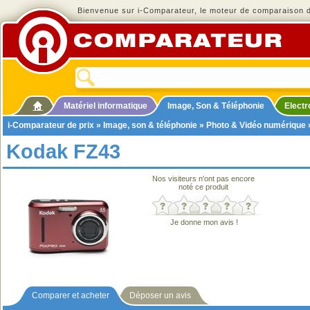
Bienvenue sur i-Comparateur, le moteur de comparaison de
Matériel informatique
Image, Son & Téléphonie
Elect
i-Comparateur de prix
»
Image, son & téléphonie
»
Photo & Vidéo numérique
Kodak FZ43
Nos visiteurs n'ont pas encore
noté ce produit
Je donne mon avis !
Comparer et acheter
Déposer un avis