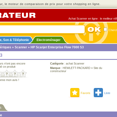
r, le moteur de comparaison de prix pour votre shopping en ligne.
Achat Scanner en ligne : le meilleur ré
Cherch
e, Son & Téléphonie
Electroménager
ériques
»
Scanner
» HP Scanjet Enterprise Flow 7000 S3
S3
urs n'ont pas encore
Catégorie
:
achat Scanner
té ce produit
Marque
:
HEWLETT-PACKARD
»
Site du
constructeur
onne mon avis !
Favoris
Liste
s
ne