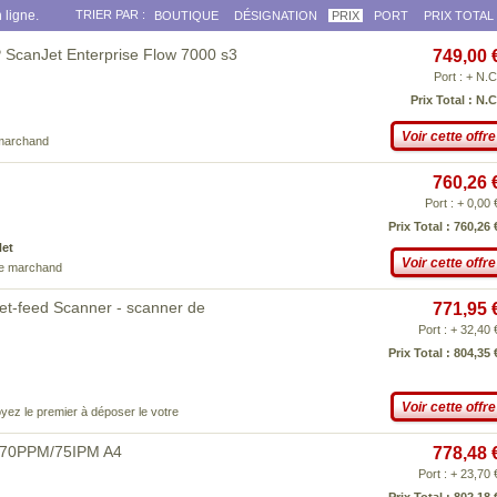
 ligne.
TRIER PAR :
BOUTIQUE
DÉSIGNATION
PRIX
PORT
PRIX TOTAL
HP ScanJet Enterprise Flow 7000 s3
749,00 
Port : + N.C
Prix Total : N.C
Voir cette offre
 marchand
760,26 
Port : + 0,00 
Prix Total : 760,26 
Net
Voir cette offre
ce marchand
et-feed Scanner - scanner de
771,95 
Port : + 32,40 
Prix Total : 804,35 
Voir cette offre
yez le premier à déposer le votre
 70PPM/75IPM A4
778,48 
Port : + 23,70 