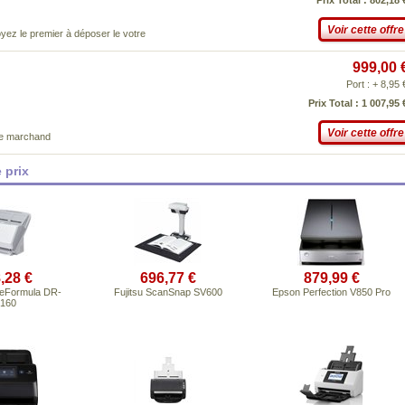
Prix Total : 802,18 
Voir cette offre
yez le premier à déposer le votre
999,00 
Port : + 8,95 
Prix Total : 1 007,95 
Voir cette offre
ce marchand
 prix
,28 €
696,77 €
879,99 €
eFormula DR-
Fujitsu ScanSnap SV600
Epson Perfection V850 Pro
160