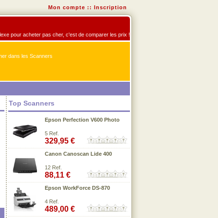
Mon compte
::
Inscription
flexe pour acheter pas cher, c'est de comparer les prix !
er dans les Scanners
Top Scanners
Epson Perfection V600 Photo
5 Ref.
329,95 €
Canon Canoscan Lide 400
12 Ref.
88,11 €
Epson WorkForce DS-870
4 Ref.
489,00 €