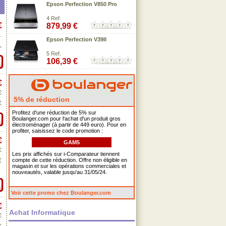
Epson Perfection V850 Pro
4 Ref.
€
879,99 €
.
Epson Perfection V39II
.
5 Ref.
106,39 €
€
€
5% de réduction
€
Profitez d'une réduction de 5% sur
Boulanger.com pour l'achat d'un produit gros
électroménager (à partir de 449 euro). Pour en
profiter, saisissez le code promotion :
€
GAM5
€
Les prix affichés sur i-Comparateur tiennent
compte de cette réduction. Offre non éligible en
€
magasin et sur les opérations commerciales et
nouveautés, valable jusqu'au 31/05/24.
Voir cette promo chez Boulanger.com
€
Achat Informatique
€