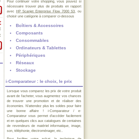
€
Pour continuer votre shopping, vous pouvez si
nécessaire trouver plus de produits en rapport
avec
HP Scanjet Enterprise Flow 7000 S3
, ou
choisir une catégorie à comparer ci-dessous
€
Boîtiers & Accessoires
€
Composants
€
Consommables
Ordinateurs & Tablettes
Périphériques
Réseaux
Stockage
i-Comparateur : le choix, le prix
Lorsque vous comparez les prix de votre produit
avant de l'acheter, vous augmentez vos chances
de trouver une promotion et de réaliser des
économies. N'attendez plus les soldes pour faire
une bonne affaire ! i-Comparateur / e-
Comparateur vous permet d'accéder facilement
et en quelques clics aux catalogues de centaines
de revendeurs de matériel informatique, image,
son, téléphonie, électroménager, etc..
Pour faciliter votre achat, la technique de