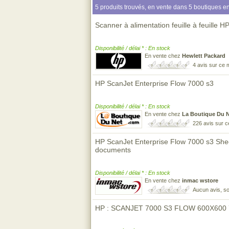
5 produits trouvés, en vente dans 5 boutiques en
Scanner à alimentation feuille à feuille 
Disponibilité / délai * : En stock
En vente chez
Hewlett Packard
4 avis sur ce
HP ScanJet Enterprise Flow 7000 s3
Disponibilité / délai * : En stock
En vente chez
La Boutique Du 
226 avis sur 
HP ScanJet Enterprise Flow 7000 s3 She
documents
Disponibilité / délai * : En stock
En vente chez
inmac wstore
Aucun avis, so
HP : SCANJET 7000 S3 FLOW 600X600