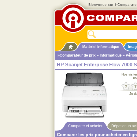
Bienvenue sur i-Comparateu
Matériel informatique
Imag
i-Comparateur de prix
»
Informatique
»
Périph
HP Scanjet Enterprise Flow 7000 
Nos visite
no
Je d
Comparer et acheter
Déposer un avi
Comparer les prix pour acheter en lig