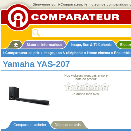
Bienvenue sur i-Comparateur, le moteur de comparaison de
Matériel informatique
Image, Son & Téléphonie
Elect
i-Comparateur de prix
»
Image, son & téléphonie
»
Home cinéma
»
Ensemble
Yamaha YAS-207
Nos visiteurs n'ont pas encore
noté ce produit
Je donne mon avis !
Comparer et acheter
Déposer un avis