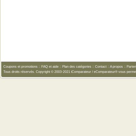
Coupons et promotions
::
FAQ et aide
::
Plan des catégories
::
Contact
::
A propos
::
Parten
Tous droits réservés. Copyright © 2003-2021 iComparateur / eComparateur® vous perme