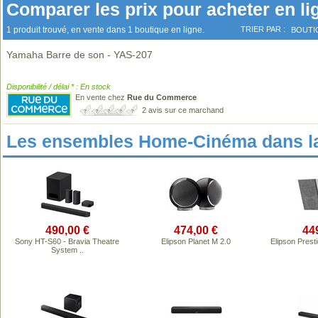
Comparer les prix pour acheter en li
1 produit trouvé, en vente dans 1 boutique en ligne.
TRIER PAR :
BOUTI
Yamaha Barre de son - YAS-207
Disponibilité / délai * : En stock
En vente chez
Rue du Commerce
2 avis sur ce marchand
Les ensembles Home-Cinéma dans l
490,00 €
474,00 €
44
Sony HT-S60 - Bravia Theatre
Elipson Planet M 2.0
Elipson Prest
System ..