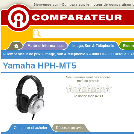
Bienvenue sur i-Comparateur, le moteur de comparaison de
Matériel informatique
Image, Son & Téléphonie
Elect
i-Comparateur de prix
»
Image, son & téléphonie
»
Audio / Hi-Fi
»
Casque
» Y
Yamaha HPH-MT5
Nos visiteurs n'ont pas encore
noté ce produit
Je donne mon avis !
Comparer et acheter
Déposer un avis