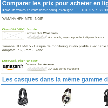
Comparer les prix pour acheter en li
3 produits trouvés, en vente dans 2 boutiques en ligne.
TRIER PAR :
BOUTI
YAMAHA HPH-MT5 - NOIR
Disponibilité / délai * : Voir site
En vente chez
Woodbrass
Aucun avis, soyez le premier à déposer le votre
Yamaha HPH-MT5 - Casque de monitoring studio pliable avec câble 
adaptateur 6,3 mm - Blanc
Disponibilité / délai * : En stock
En vente chez
Amazon
304 avis sur ce marchand
Les casques dans la même gamme de