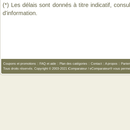
(*) Les délais sont donnés à titre indicatif, cons
d'information.
Coupons et promotions
::
FAQ et aide
::
Plan des catégories
::
Contact
::
A propos
::
Parten
Tous droits réservés. Copyright © 2003-2021 iComparateur / eComparateur® vous perme