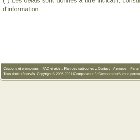
(*) Les délais sont donnés à titre indicatif, cons
d'information.
Coupons et promotions
::
FAQ et aide
::
Plan des catégories
::
Contact
::
A propos
::
Parten
Tous droits réservés. Copyright © 2003-2021 iComparateur / eComparateur® vous perme