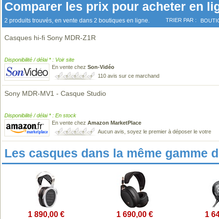
Comparer les prix pour acheter en li
2 produits trouvés, en vente dans 2 boutiques en ligne.
TRIER PAR :
BOUTI
Casques hi-fi Sony MDR-Z1R
Disponibilité / délai * : Voir site
En vente chez
Son-Vidéo
110 avis sur ce marchand
Sony MDR-MV1 - Casque Studio
Disponibilité / délai * : En stock
En vente chez
Amazon MarketPlace
Aucun avis, soyez le premier à déposer le votre
Les casques dans la même gamme de
1 890,00 €
1 690,00 €
1 6