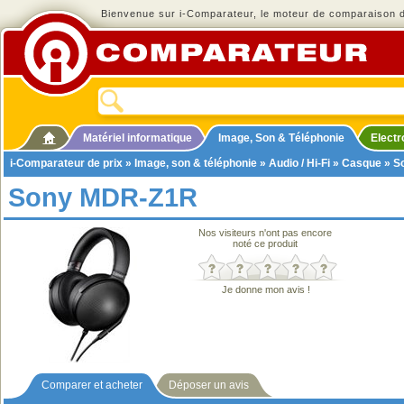
Bienvenue sur i-Comparateur, le moteur de comparaison de
Matériel informatique
Image, Son & Téléphonie
Elect
i-Comparateur de prix
»
Image, son & téléphonie
»
Audio / Hi-Fi
»
Casque
» S
Sony MDR-Z1R
Nos visiteurs n'ont pas encore
noté ce produit
Je donne mon avis !
Comparer et acheter
Déposer un avis