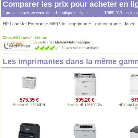
Comparer les prix pour acheter en li
1 produit trouvé, en vente dans 1 boutique en ligne.
TRIER PAR :
BOUTI
HP LaserJet Enterprise M607dn - imprimante - monochrome - laser
Disponibilité / délai * : Voir site
En vente chez
Materiel-Informatique
11 avis sur ce marchand
Les imprimantes dans la même gamm
575,35 €
595,20 €
57
Brother HL-L6410DN
Brother HL-L9310CDW
HP Color Las
M