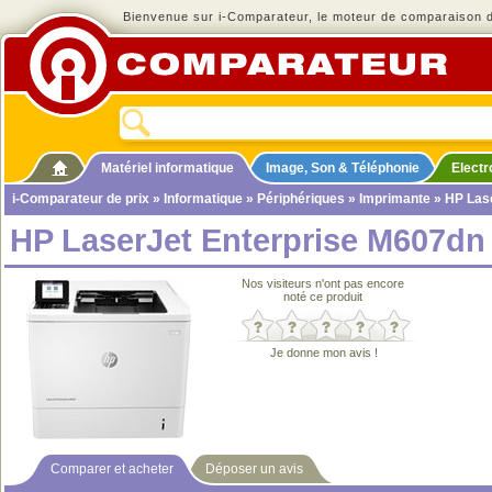
Bienvenue sur i-Comparateur, le moteur de comparaison de
Matériel informatique
Image, Son & Téléphonie
Elect
i-Comparateur de prix
»
Informatique
»
Périphériques
»
Imprimante
» HP Las
HP LaserJet Enterprise M607dn
Nos visiteurs n'ont pas encore
noté ce produit
Je donne mon avis !
Comparer et acheter
Déposer un avis