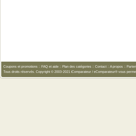
Coupons et promotions
::
FAQ et aide
::
Plan des catégories
::
Contact
::
A propos
::
Parten
Tous droits réservés. Copyright © 2003-2021 iComparateur / eComparateur® vous perme