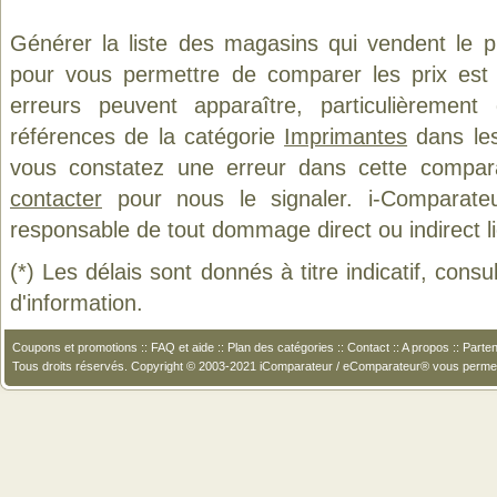
Générer la liste des magasins qui vendent le 
pour vous permettre de comparer les prix est
erreurs peuvent apparaître, particulièremen
références de la catégorie
Imprimantes
dans les
vous constatez une erreur dans cette compar
contacter
pour nous le signaler. i-Comparate
responsable de tout dommage direct ou indirect lié 
(*) Les délais sont donnés à titre indicatif, cons
d'information.
Coupons et promotions
::
FAQ et aide
::
Plan des catégories
::
Contact
::
A propos
::
Parten
Tous droits réservés. Copyright © 2003-2021 iComparateur / eComparateur® vous perme