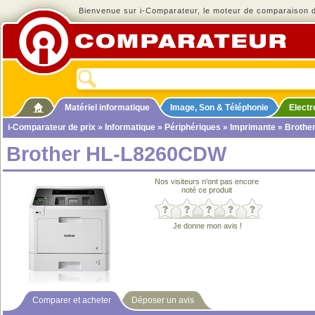
Bienvenue sur i-Comparateur, le moteur de comparaison de
Matériel informatique
Image, Son & Téléphonie
Elect
i-Comparateur de prix
»
Informatique
»
Périphériques
»
Imprimante
» Brothe
Brother HL-L8260CDW
Nos visiteurs n'ont pas encore
noté ce produit
Je donne mon avis !
Comparer et acheter
Déposer un avis