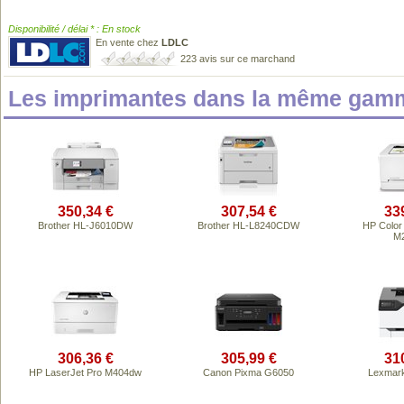
Disponibilité / délai * : En stock
En vente chez
LDLC
223 avis sur ce marchand
Les imprimantes dans la même gamm
350,34 €
307,54 €
33
Brother HL-J6010DW
Brother HL-L8240CDW
HP Color
M
306,36 €
305,99 €
31
HP LaserJet Pro M404dw
Canon Pixma G6050
Lexmar