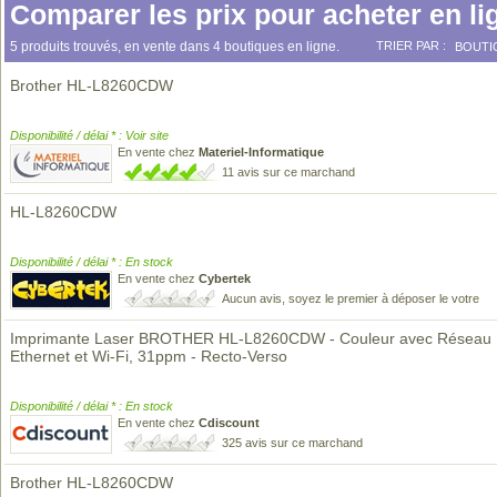
Comparer les prix pour acheter en li
5 produits trouvés, en vente dans 4 boutiques en ligne.
TRIER PAR :
BOUTI
Brother HL-L8260CDW
Disponibilité / délai * : Voir site
En vente chez
Materiel-Informatique
11 avis sur ce marchand
HL-L8260CDW
Disponibilité / délai * : En stock
En vente chez
Cybertek
Aucun avis, soyez le premier à déposer le votre
Imprimante Laser BROTHER HL-L8260CDW - Couleur avec Réseau
Ethernet et Wi-Fi, 31ppm - Recto-Verso
Disponibilité / délai * : En stock
En vente chez
Cdiscount
325 avis sur ce marchand
Brother HL-L8260CDW