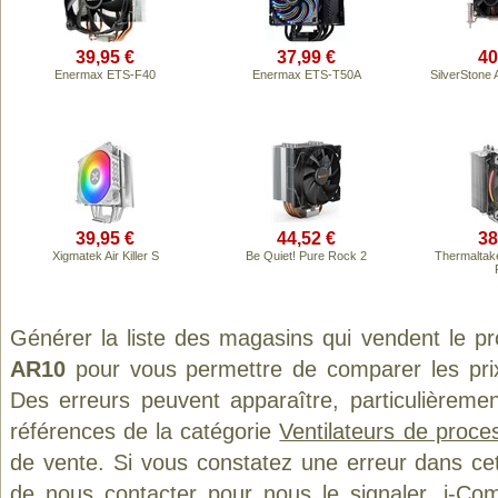
39,95 €
37,99 €
40
Enermax ETS-F40
Enermax ETS-T50A
SilverStone
39,95 €
44,52 €
38
Xigmatek Air Killer S
Be Quiet! Pure Rock 2
Thermaltake
Générer la liste des magasins qui vendent le p
AR10
pour vous permettre de comparer les pri
Des erreurs peuvent apparaître, particulièreme
références de la catégorie
Ventilateurs de proce
de vente. Si vous constatez une erreur dans ce
de
nous contacter
pour nous le signaler. i-Com