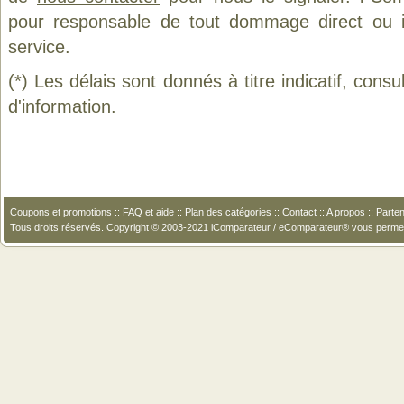
pour responsable de tout dommage direct ou indi
service.
(*) Les délais sont donnés à titre indicatif, cons
d'information.
Coupons et promotions
::
FAQ et aide
::
Plan des catégories
::
Contact
::
A propos
::
Parten
Tous droits réservés. Copyright © 2003-2021 iComparateur / eComparateur® vous perme