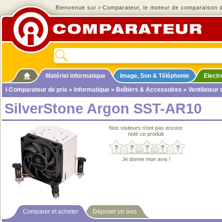
Bienvenue sur i-Comparateur, le moteur de comparaison de
Matériel informatique
Image, Son & Téléphonie
Elect
i-Comparateur de prix
»
Informatique
»
Boîtiers & Accessoires
»
Ventilateur
SilverStone Argon SST-AR10
Nos visiteurs n'ont pas encore
noté ce produit
Je donne mon avis !
Comparer et acheter
Déposer un avis