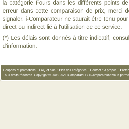
la catégorie
Fours
dans les différents points d
erreur dans cette comparaison de prix, merci 
signaler. i-Comparateur ne saurait être tenu po
direct ou indirect lié à l'utilisation de ce service.
(*) Les délais sont donnés à titre indicatif, cons
d'information.
Coupons et promotions
::
FAQ et aide
::
Plan des catégories
::
Contact
::
A propos
::
Parten
Tous droits réservés. Copyright © 2003-2021 iComparateur / eComparateur® vous perme