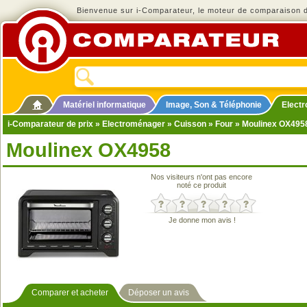
Bienvenue sur i-Comparateur, le moteur de comparaison de
Matériel informatique
Image, Son & Téléphonie
Elect
i-Comparateur de prix
»
Electroménager
»
Cuisson
»
Four
» Moulinex OX495
Moulinex OX4958
Nos visiteurs n'ont pas encore
noté ce produit
Je donne mon avis !
Comparer et acheter
Déposer un avis