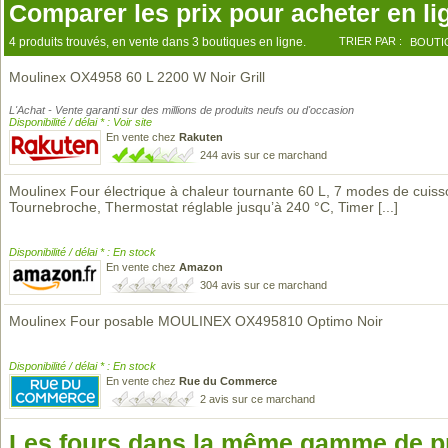
Comparer les prix pour acheter en li
4 produits trouvés, en vente dans 3 boutiques en ligne.
TRIER PAR :
BOUTI
Moulinex OX4958 60 L 2200 W Noir Grill
L'Achat - Vente garanti sur des millions de produits neufs ou d'occasion
Disponibilité / délai * : Voir site
En vente chez
Rakuten
244 avis sur ce marchand
Moulinex Four électrique à chaleur tournante 60 L, 7 modes de cuiss
Tournebroche, Thermostat réglable jusqu’à 240 °C, Timer
[...]
Disponibilité / délai * : En stock
En vente chez
Amazon
304 avis sur ce marchand
Moulinex Four posable MOULINEX OX495810 Optimo Noir
Disponibilité / délai * : En stock
En vente chez
Rue du Commerce
2 avis sur ce marchand
Les fours dans la même gamme de p