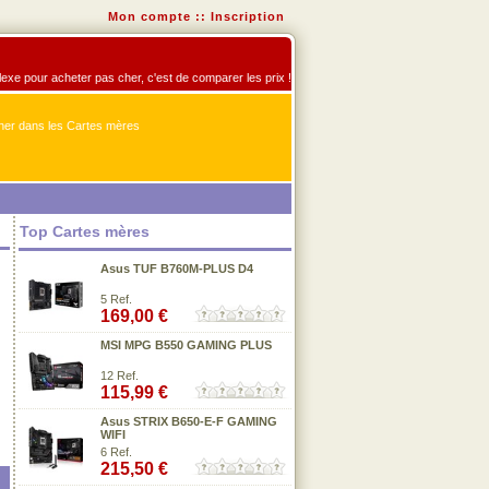
Mon compte
::
Inscription
flexe pour acheter pas cher, c'est de comparer les prix !
er dans les Cartes mères
Top Cartes mères
Asus TUF B760M-PLUS D4
5 Ref.
169,00 €
MSI MPG B550 GAMING PLUS
12 Ref.
115,99 €
Asus STRIX B650-E-F GAMING
WIFI
6 Ref.
215,50 €