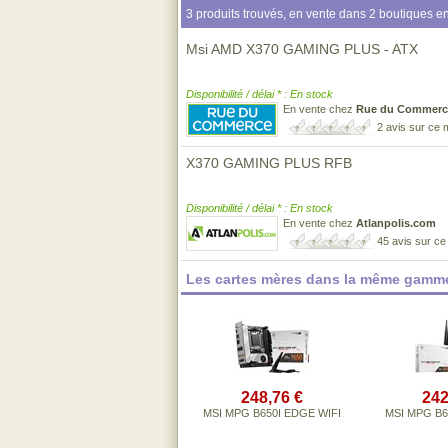
3 produits trouvés, en vente dans 2 boutiques en
Msi AMD X370 GAMING PLUS - ATX
Disponibilité / délai * : En stock
En vente chez
Rue du Commerc
2 avis sur ce
X370 GAMING PLUS RFB
Disponibilité / délai * : En stock
En vente chez
Atlanpolis.com
45 avis sur c
Les cartes mères dans la même gamme
248,76 €
242
MSI MPG B650I EDGE WIFI
MSI MPG B6