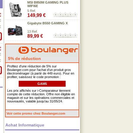
MSI B850M GAMING PLUS
WIFI6E
5 Ref.
€
149,99 €
€
Gigabyte B550 GAMING X
€
13 Ref.
89,99 €
€
€
5% de réduction
€
Profitez d'une réduction de 5% sur
Boulanger.com pour l'achat d'un produit gros
électroménager (à partir de 449 euro). Pour en
profiter, saisissez le code promotion :
GAM5
Les prix affichés sur i-Comparateur tiennent
compte de cette réduction. Offre non éligible en
magasin et sur les opérations commerciales et
nouveautés, valable jusqu'au 31/05/24.
Voir cette promo chez Boulanger.com
Achat Informatique