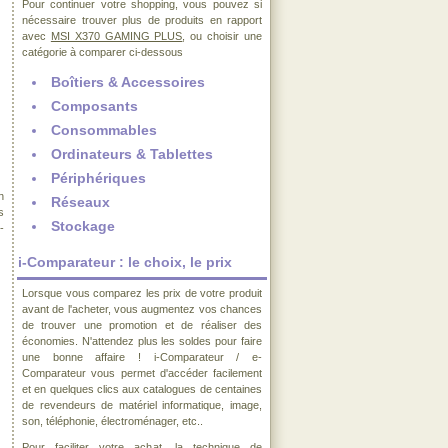
Pour continuer votre shopping, vous pouvez si
nécessaire trouver plus de produits en rapport
avec
MSI X370 GAMING PLUS
, ou choisir une
catégorie à comparer ci-dessous
Boîtiers & Accessoires
Composants
Consommables
Ordinateurs & Tablettes
Périphériques
n
Réseaux
s
Stockage
-
i-Comparateur : le choix, le prix
Lorsque vous comparez les prix de votre produit
avant de l'acheter, vous augmentez vos chances
de trouver une promotion et de réaliser des
économies. N'attendez plus les soldes pour faire
une bonne affaire ! i-Comparateur / e-
Comparateur vous permet d'accéder facilement
et en quelques clics aux catalogues de centaines
de revendeurs de matériel informatique, image,
son, téléphonie, électroménager, etc..
Pour faciliter votre achat, la technique de