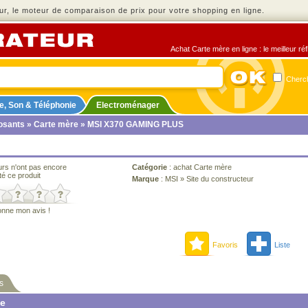
r, le moteur de comparaison de prix pour votre shopping en ligne.
Achat Carte mère en ligne : le meilleur ré
Cherch
e, Son & Téléphonie
Electroménager
sants
»
Carte mère
» MSI X370 GAMING PLUS
urs n'ont pas encore
Catégorie
:
achat Carte mère
té ce produit
Marque
:
MSI
»
Site du constructeur
onne mon avis !
Favoris
Liste
s
ne