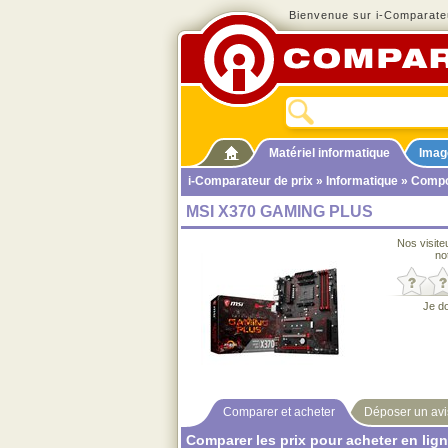
Bienvenue sur i-Comparateu
Matériel informatique
Imag
i-Comparateur de prix
»
Informatique
»
Compo
MSI X370 GAMING PLUS
Nos visite
no
Je d
Comparer et acheter
Déposer un avi
Comparer les prix pour acheter en lig