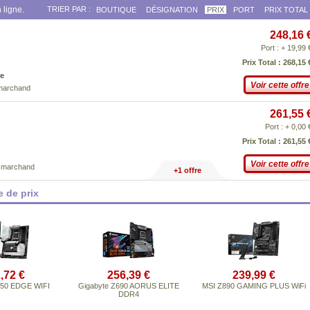
 ligne.
TRIER PAR :
BOUTIQUE
DÉSIGNATION
PRIX
PORT
PRIX TOTAL
248,16 
Port : + 19,99 
Prix Total : 268,15 
e
Voir cette offre
 marchand
261,55 
Port : + 0,00 
Prix Total : 261,55 
Voir cette offre
e marchand
+1 offre
 de prix
,72 €
256,39 €
239,99 €
50 EDGE WIFI
Gigabyte Z690 AORUS ELITE
MSI Z890 GAMING PLUS WiFi
DDR4