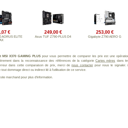
,07 €
249,00 €
253,00 €
90 AORUS ELITE
Asus TUF Z790-PLUS D4
Gigabyte Z790 AERO G
AX
it
MSI X370 GAMING PLUS
pour vous permettre de comparer les prix est une opératio
lièrement dans la reconnaissance des références de la catégorie
Cartes mères
dans le
 erreur dans cette comparaison de prix, merci de
nous contacter
pour nous le signaler. i
ut dommage direct ou indirect lié à l'utilisation de ce service.
le site marchand pour plus d'information.