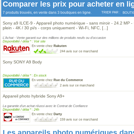
Comparer les prix pour acheter en li
7 produits trouvés, en vente dans 3 boutiques en ligne.
TRIER PAR :
BOUTI
Sony a9 ILCE-9 - Appareil photo numérique - sans miroir - 24.2 MP -
plein - 4K / 30 pi/s - corps uniquement - Wi-Fi, NFC,
[...]
L'Achat - Vente garanti sur des millions de produits neufs ou d'occasion
Disponibilité / délai * : Voir site
En vente chez
Rakuten
244 avis sur ce marchand
Sony SONY A9 Body
Disponibilité / délai * : En stock
En vente chez
Rue du Commerce
2 avis sur ce marchand
Appareil photo hybride Sony A9+
La garantie d'un achat réussi avec le Contrat de Confiance
Disponibilité / délai * : 24h
En vente chez
Darty
159 avis sur ce marchand
Les appareils photo numériques da