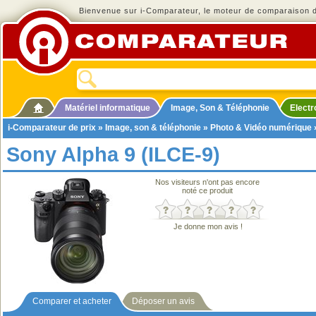
Bienvenue sur i-Comparateur, le moteur de comparaison de
Matériel informatique
Image, Son & Téléphonie
Elect
i-Comparateur de prix
»
Image, son & téléphonie
»
Photo & Vidéo numérique
Sony Alpha 9 (ILCE-9)
Nos visiteurs n'ont pas encore
noté ce produit
Je donne mon avis !
Comparer et acheter
Déposer un avis