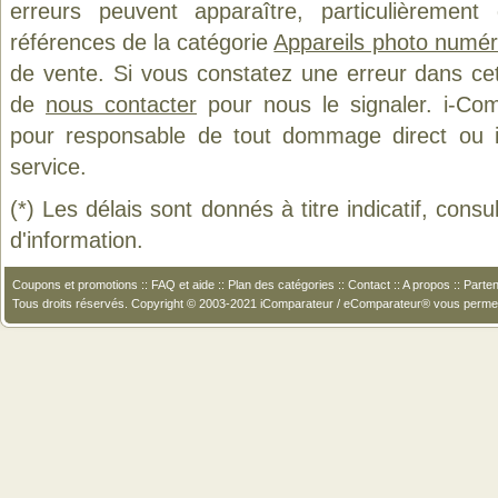
erreurs peuvent apparaître, particulièremen
références de la catégorie
Appareils photo numér
de vente. Si vous constatez une erreur dans ce
de
nous contacter
pour nous le signaler. i-Com
pour responsable de tout dommage direct ou indi
service.
(*) Les délais sont donnés à titre indicatif, cons
d'information.
Coupons et promotions
::
FAQ et aide
::
Plan des catégories
::
Contact
::
A propos
::
Parten
Tous droits réservés. Copyright © 2003-2021 iComparateur / eComparateur® vous perme