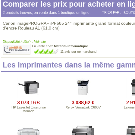
Comparer les prix pour acheter en li
2 produits trouvés, en vente dans 1 boutique en ligne.
TRIER PAR :
BOUTI
Canon imagePROGRAF iPF685 24" imprimante grand format couleur 
d'encre Rouleau A1 (61,0 cm)
Disponibilité / délai * : Voir site
En vente chez
Materiel-Informatique
11 avis sur ce marchand
Les imprimantes dans la même gamm
3 073,16 €
3 088,62 €
2 9
HP LaserJet Enterprise
Xerox VersaLink C605V
Lexmar
M806dn