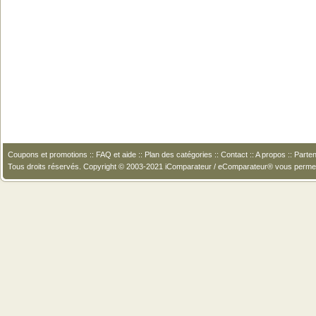
Coupons et promotions
::
FAQ et aide
::
Plan des catégories
::
Contact
::
A propos
::
Parten
Tous droits réservés. Copyright © 2003-2021 iComparateur / eComparateur® vous perme