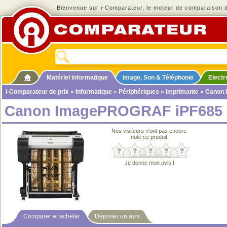
Bienvenue sur i-Comparateur, le moteur de comparaison de
Matériel informatique
Image, Son & Téléphonie
Elect
i-Comparateur de prix
»
Informatique
»
Périphériques
»
Imprimante
» Canon
Canon ImagePROGRAF iPF685
Nos visiteurs n'ont pas encore
noté ce produit
Je donne mon avis !
Comparer et acheter
Déposer un avis