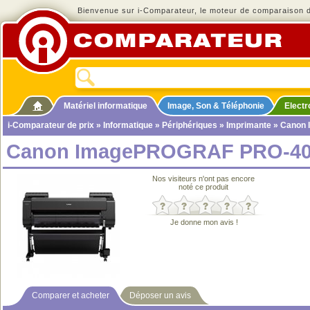
Bienvenue sur i-Comparateur, le moteur de comparaison de
Matériel informatique
Image, Son & Téléphonie
Elect
i-Comparateur de prix
»
Informatique
»
Périphériques
»
Imprimante
» Canon
Canon ImagePROGRAF PRO-40
Nos visiteurs n'ont pas encore
noté ce produit
Je donne mon avis !
Comparer et acheter
Déposer un avis