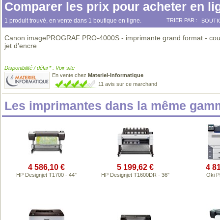
Comparer les prix pour acheter en li
1 produit trouvé, en vente dans 1 boutique en ligne.
TRIER PAR :
BOUTI
Canon imagePROGRAF PRO-4000S - imprimante grand format - coul
jet d'encre
Disponibilité / délai * : Voir site
En vente chez
Materiel-Informatique
11 avis sur ce marchand
Les imprimantes dans la même gamm
4 586,10 €
5 199,62 €
4 8
HP Designjet T1700 - 44"
HP Designjet T1600DR - 36"
Oki 