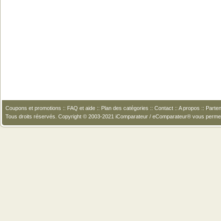
Coupons et promotions
::
FAQ et aide
::
Plan des catégories
::
Contact
::
A propos
::
Parten
Tous droits réservés. Copyright © 2003-2021 iComparateur / eComparateur® vous perme