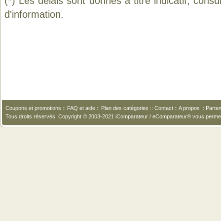
(*) Les délais sont donnés à titre indicatif, cons
d'information.
Coupons et promotions
::
FAQ et aide
::
Plan des catégories
::
Contact
::
A propos
::
Parten
Tous droits réservés. Copyright © 2003-2021 iComparateur / eComparateur® vous perme