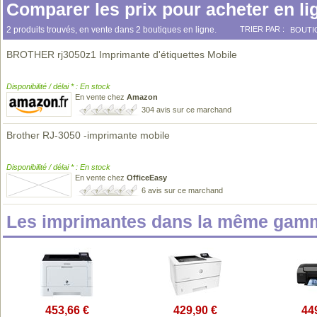
Comparer les prix pour acheter en li
2 produits trouvés, en vente dans 2 boutiques en ligne.
TRIER PAR :
BOUTI
BROTHER rj3050z1 Imprimante d'étiquettes Mobile
Disponibilité / délai * : En stock
En vente chez
Amazon
304 avis sur ce marchand
Brother RJ-3050 -imprimante mobile
Disponibilité / délai * : En stock
En vente chez
OfficeEasy
6 avis sur ce marchand
Les imprimantes dans la même gamm
453,66 €
429,90 €
44