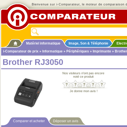
Bienvenue sur i-Comparateur, le moteur de comparaison de
Matériel informatique
Image, Son & Téléphonie
Elect
i-Comparateur de prix
»
Informatique
»
Périphériques
»
Imprimante
» Brothe
Brother RJ3050
Nos visiteurs n'ont pas encore
noté ce produit
Je donne mon avis !
Comparer et acheter
Déposer un avis