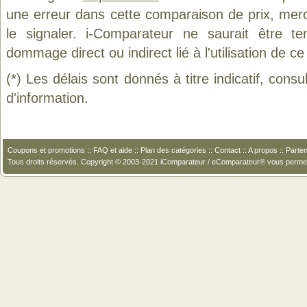
une erreur dans cette comparaison de prix, mer
le signaler. i-Comparateur ne saurait être t
dommage direct ou indirect lié à l'utilisation de ce
(*) Les délais sont donnés à titre indicatif, cons
d'information.
Coupons et promotions
::
FAQ et aide
::
Plan des catégories
::
Contact
::
A propos
::
Parten
Tous droits réservés. Copyright © 2003-2021 iComparateur / eComparateur® vous perme