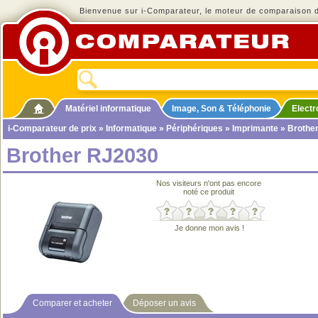
Bienvenue sur i-Comparateur, le moteur de comparaison de
Matériel informatique
Image, Son & Téléphonie
Elect
i-Comparateur de prix
»
Informatique
»
Périphériques
»
Imprimante
» Brothe
Brother RJ2030
Nos visiteurs n'ont pas encore
noté ce produit
Je donne mon avis !
Comparer et acheter
Déposer un avis