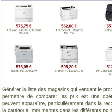
575,75 €
562,80 €
55
HP Color LaserJet Enterprise
HP LaserJet Enterprise
Broth
M554dn
M507dn
578,05 €
595,20 €
51
Brother HL-L6400DW
Brother HL-L9310CDW
HP Color Las
M
Générer la liste des magasins qui vendent le pro
permettre de comparer les prix est une opér
peuvent apparaître, particulièrement dans la re
la catégorie
Imprimantes
dans les différents poi