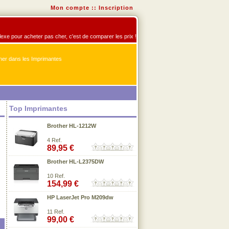
Mon compte
::
Inscription
flexe pour acheter pas cher, c'est de comparer les prix !
er dans les Imprimantes
Top Imprimantes
Brother HL-1212W
4 Ref.
89,95 €
Brother HL-L2375DW
10 Ref.
154,99 €
HP LaserJet Pro M209dw
11 Ref.
99,00 €