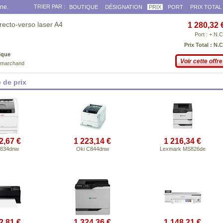
gne.
TRIER PAR :
BOUTIQUE
DÉSIGNATION
PRIX
PORT
PRIX TOTAL
ecto-verso laser A4
1 280,32 
Port : + N.C
Prix Total : N.C
ique
Voir cette offre
e marchand
 de prix
2,67 €
1 223,14 €
1 216,34 €
C834dnw
Oki C844dnw
Lexmark MS826de
2,81 €
1 324,36 €
1 148,21 €