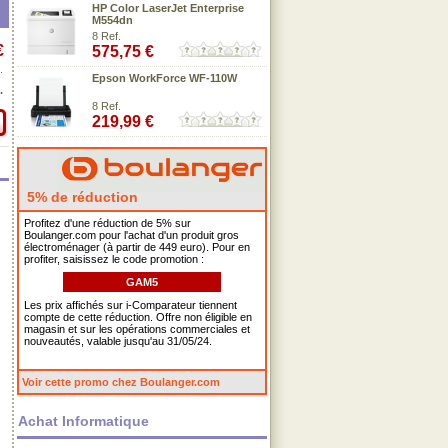
HP Color LaserJet Enterprise
M554dn
8 Ref.
€
575,75 €
.
Epson WorkForce WF-110W
.
8 Ref.
219,99 €
5% de réduction
Profitez d'une réduction de 5% sur
Boulanger.com pour l'achat d'un produit gros
électroménager (à partir de 449 euro). Pour en
profiter, saisissez le code promotion :
GAM5
Les prix affichés sur i-Comparateur tiennent
compte de cette réduction. Offre non éligible en
magasin et sur les opérations commerciales et
nouveautés, valable jusqu'au 31/05/24.
Voir cette promo chez Boulanger.com
Achat Informatique