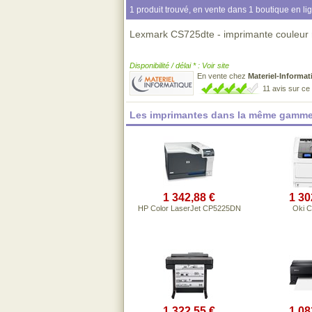
1 produit trouvé, en vente dans 1 boutique en li
Lexmark CS725dte - imprimante couleur r
Disponibilité / délai * : Voir site
En vente chez
Materiel-Informat
11 avis sur c
Les imprimantes dans la même gamme
1 342,88 €
1 30
HP Color LaserJet CP5225DN
Oki 
1 322,55 €
1 08