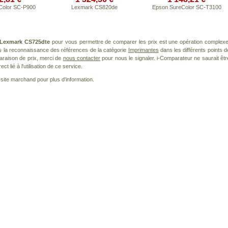
Color SC-P900
Lexmark CS820de
Epson SureColor SC-T3100
Lexmark CS725dte
pour vous permettre de comparer les prix est une opération complexe
s la reconnaissance des références de la catégorie
Imprimantes
dans les différents points d
araison de prix, merci de
nous contacter
pour nous le signaler. i-Comparateur ne saurait êtr
 lié à l'utilisation de ce service.
le site marchand pour plus d'information.