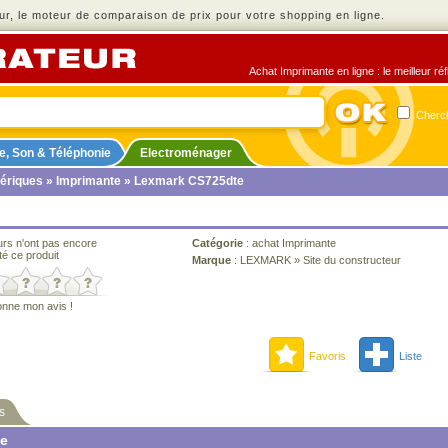
r, le moteur de comparaison de prix pour votre shopping en ligne.
Achat Imprimante en ligne : le meilleur ré
Cherch
e, Son & Téléphonie
Electroménager
ériques
»
Imprimante
» Lexmark CS725dte
urs n'ont pas encore
Catégorie
:
achat Imprimante
té ce produit
Marque
:
LEXMARK
»
Site du constructeur
onne mon avis !
Favoris
Liste
s
ne