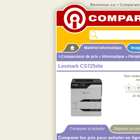
Bienvenue sur i-Comparateu
Matériel informatique
Imag
i-Comparateur de prix
»
Informatique
»
Périph
Lexmark CS725dte
Nos visite
no
Je d
Comparer et acheter
Déposer un avi
Comparer les prix pour acheter en lig