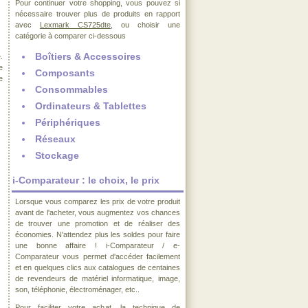
Pour continuer votre shopping, vous pouvez si
nécessaire trouver plus de produits en rapport
avec
Lexmark CS725dte
, ou choisir une
catégorie à comparer ci-dessous
Boîtiers & Accessoires
.
e
Composants
e
Consommables
Ordinateurs & Tablettes
Périphériques
Réseaux
Stockage
i-Comparateur : le choix, le prix
Lorsque vous comparez les prix de votre produit
avant de l'acheter, vous augmentez vos chances
de trouver une promotion et de réaliser des
économies. N'attendez plus les soldes pour faire
une bonne affaire ! i-Comparateur / e-
Comparateur vous permet d'accéder facilement
et en quelques clics aux catalogues de centaines
de revendeurs de matériel informatique, image,
son, téléphonie, électroménager, etc..
Pour faciliter votre achat, la technique de