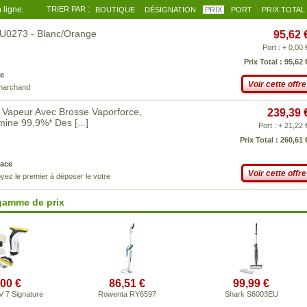
 ligne.
TRIER PAR :
BOUTIQUE
DÉSIGNATION
PRIX
PORT
PRIX TOTAL
EU0273 - Blanc/Orange
95,62 
Port : + 0,00 
Prix Total : 95,62 
e
Voir cette offre
 marchand
 Vapeur Avec Brosse Vaporforce,
239,39 
limine 99,9%* Des
[...]
Port : + 21,22 
Prix Total : 260,61 
ace
Voir cette offre
yez le premier à déposer le votre
gamme de prix
,00 €
86,51 €
99,99 €
 7 Signature
Rowenta RY6597
Shark S6003EU