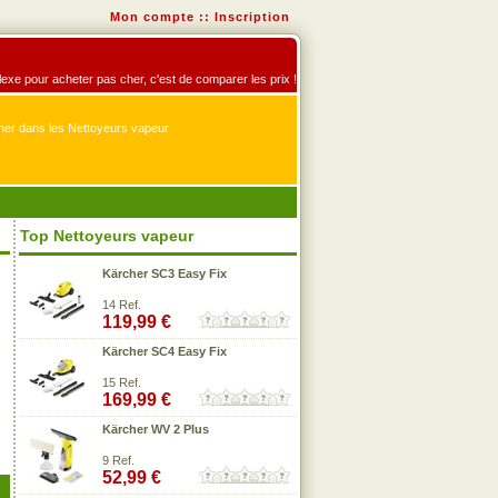
Mon compte
::
Inscription
flexe pour acheter pas cher, c'est de comparer les prix !
er dans les Nettoyeurs vapeur
Top Nettoyeurs vapeur
Kärcher SC3 Easy Fix
14 Ref.
119,99 €
Kärcher SC4 Easy Fix
15 Ref.
169,99 €
Kärcher WV 2 Plus
9 Ref.
52,99 €