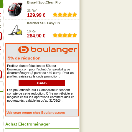
Bissell SpotClean Pro
33 Ref.
€
129,99 €
€
Kärcher SC5 Easy Fix
€
10 Ref.
284,90 €
€
€
5% de réduction
€
Profitez d'une réduction de 5% sur
Boulanger.com pour l'achat d'un produit gros
électroménager (à partir de 449 euro). Pour en
profiter, saisissez le code promotion :
GAM5
Les prix affichés sur i-Comparateur tiennent
compte de cette réduction. Offre non éligible en
magasin et sur les opérations commerciales et
nouveautés, valable jusqu'au 31/05/24.
Voir cette promo chez Boulanger.com
Achat Electroménager