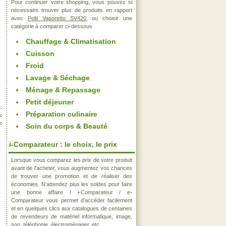
Pour continuer votre shopping, vous pouvez si
nécessaire trouver plus de produits en rapport
avec
Polti Vaporetto SV420
, ou choisir une
catégorie à comparer ci-dessous
Chauffage & Climatisation
Cuisson
Froid
Lavage & Séchage
Ménage & Repassage
Petit déjeuner
.
Préparation culinaire
s
e
Soin du corps & Beauté
i-Comparateur : le choix, le prix
Lorsque vous comparez les prix de votre produit
avant de l'acheter, vous augmentez vos chances
de trouver une promotion et de réaliser des
économies. N'attendez plus les soldes pour faire
une bonne affaire ! i-Comparateur / e-
Comparateur vous permet d'accéder facilement
et en quelques clics aux catalogues de centaines
de revendeurs de matériel informatique, image,
son, téléphonie, électroménager, etc..