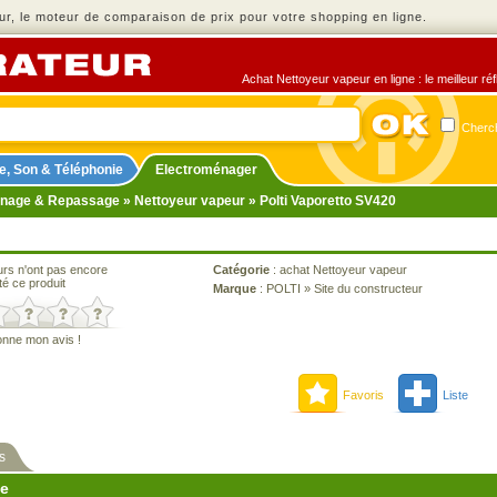
r, le moteur de comparaison de prix pour votre shopping en ligne.
Achat Nettoyeur vapeur en ligne : le meilleur ré
Cherch
e, Son & Téléphonie
Electroménager
nage & Repassage
»
Nettoyeur vapeur
» Polti Vaporetto SV420
urs n'ont pas encore
Catégorie
:
achat Nettoyeur vapeur
té ce produit
Marque
:
POLTI
»
Site du constructeur
onne mon avis !
Favoris
Liste
s
ne