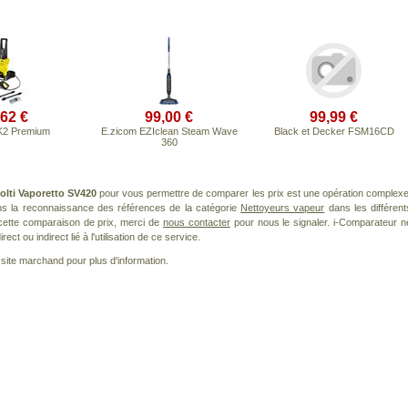
,62 €
99,00 €
99,99 €
K2 Premium
E.zicom EZIclean Steam Wave
Black et Decker FSM16CD
360
olti Vaporetto SV420
pour vous permettre de comparer les prix est une opération complexe
ans la reconnaissance des références de la catégorie
Nettoyeurs vapeur
dans les différent
cette comparaison de prix, merci de
nous contacter
pour nous le signaler. i-Comparateur n
t ou indirect lié à l'utilisation de ce service.
le site marchand pour plus d'information.