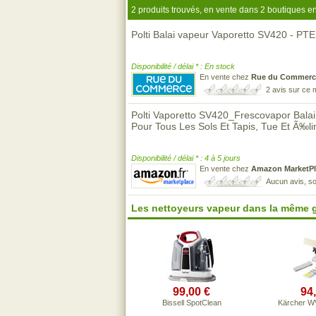
2 produits trouvés, en vente dans 2 boutiques en
Polti Balai vapeur Vaporetto SV420 - PT
Disponibilité / délai * : En stock
En vente chez
Rue du Commerc
2 avis sur ce
Polti Vaporetto SV420_Frescovapor Balai
Pour Tous Les Sols Et Tapis, Tue Et Ã‰
Disponibilité / délai * : 4 à 5 jours
En vente chez
Amazon MarketPl
Aucun avis, so
Les nettoyeurs vapeur dans la même 
99,00 €
94
Bissell SpotClean
Kärcher WV