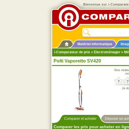
Bienvenue sur i-Comparateu
Matériel informatique
Imag
i-Comparateur de prix
»
Electroménager
»
Mé
Polti Vaporetto SV420
Nos visite
no
Je d
Comparer et acheter
Déposer un avi
Comparer les prix pour acheter en lig