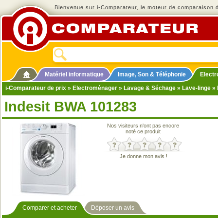
Bienvenue sur i-Comparateur, le moteur de comparaison de
Matériel informatique
Image, Son & Téléphonie
Elect
i-Comparateur de prix
»
Electroménager
»
Lavage & Séchage
»
Lave-linge
» 
Indesit BWA 101283
Nos visiteurs n'ont pas encore
noté ce produit
Je donne mon avis !
Comparer et acheter
Déposer un avis