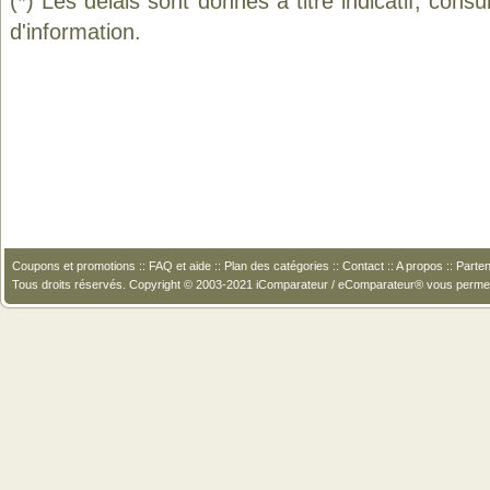
(*) Les délais sont donnés à titre indicatif, cons
d'information.
Coupons et promotions
::
FAQ et aide
::
Plan des catégories
::
Contact
::
A propos
::
Parten
Tous droits réservés. Copyright © 2003-2021 iComparateur / eComparateur® vous perme