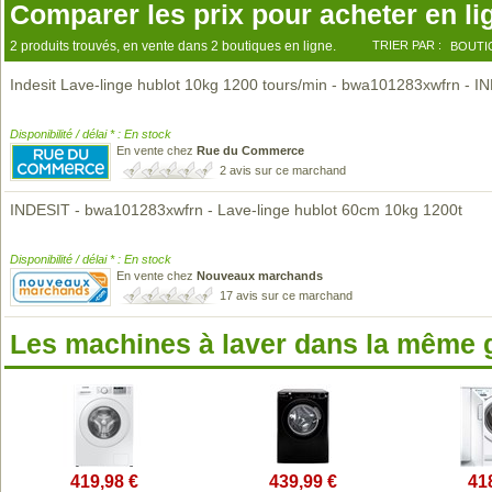
Comparer les prix pour acheter en li
2 produits trouvés, en vente dans 2 boutiques en ligne.
TRIER PAR :
BOUTI
Indesit Lave-linge hublot 10kg 1200 tours/min - bwa101283xwfrn - I
Disponibilité / délai * : En stock
En vente chez
Rue du Commerce
2 avis sur ce marchand
INDESIT - bwa101283xwfrn - Lave-linge hublot 60cm 10kg 1200t
Disponibilité / délai * : En stock
En vente chez
Nouveaux marchands
17 avis sur ce marchand
Les machines à laver dans la même
419,98 €
439,99 €
41