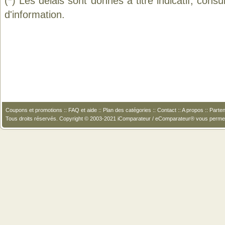
(*) Les délais sont donnés à titre indicatif, cons
d'information.
Coupons et promotions
::
FAQ et aide
::
Plan des catégories
::
Contact
::
A propos
::
Parten
Tous droits réservés. Copyright © 2003-2021 iComparateur / eComparateur® vous perme