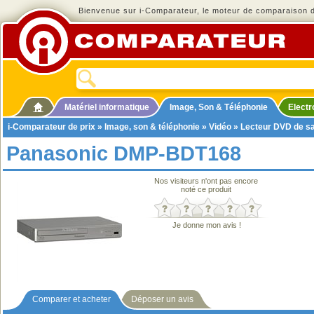
Bienvenue sur i-Comparateur, le moteur de comparaison de
Matériel informatique
Image, Son & Téléphonie
Elect
i-Comparateur de prix
»
Image, son & téléphonie
»
Vidéo
»
Lecteur DVD de s
Panasonic DMP-BDT168
Nos visiteurs n'ont pas encore
noté ce produit
Je donne mon avis !
Comparer et acheter
Déposer un avis