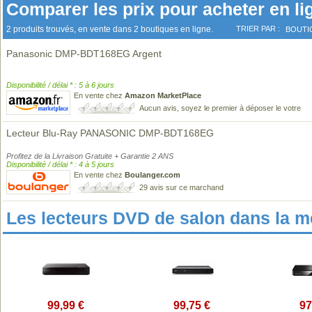
Comparer les prix pour acheter en li
2 produits trouvés, en vente dans 2 boutiques en ligne.
TRIER PAR :
BOUTI
Panasonic DMP-BDT168EG Argent
Disponibilité / délai * : 5 à 6 jours
En vente chez
Amazon MarketPlace
Aucun avis, soyez le premier à déposer le votre
Lecteur Blu-Ray PANASONIC DMP-BDT168EG
Profitez de la Livraison Gratuite + Garantie 2 ANS
Disponibilité / délai * : 4 à 5 jours
En vente chez
Boulanger.com
29 avis sur ce marchand
Les lecteurs DVD de salon dans la 
99,99 €
99,75 €
97