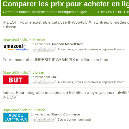
Comparer les prix pour acheter en li
4 produits trouvés, en vente dans 3 boutiques en ligne.
TRIER PAR :
BOUTI
INDESIT Four encastrable catalyse IFW6540CIX, 71 litres, 8 modes 
cuisson
Disponibilité / délai * : En stock
En vente chez
Amazon MarketPlace
Aucun avis, soyez le premier à déposer le votre
Four encastrable INDESIT IFW6540PIX multifonction Inox
Disponibilité / délai * : Voir site
En vente chez
BUT
Aucun avis, soyez le premier à déposer le votre
Indesit Four intégrable multifonction 66l 56cm a pyrolyse inox - ifw65
INDESIT
Disponibilité / délai * : En stock
En vente chez
Rue du Commerce
2 avis sur ce marchand