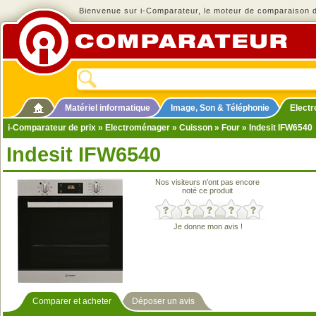
Bienvenue sur i-Comparateur, le moteur de comparaison de
Matériel informatique
Image, Son & Téléphonie
Elect
i-Comparateur de prix
»
Electroménager
»
Cuisson
»
Four
» Indesit IFW6540
Indesit IFW6540
Nos visiteurs n'ont pas encore
noté ce produit
Je donne mon avis !
Comparer et acheter
Déposer un avis