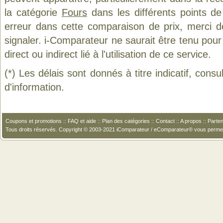
la catégorie
Fours
dans les différents points d
erreur dans cette comparaison de prix, merci 
signaler. i-Comparateur ne saurait être tenu po
direct ou indirect lié à l'utilisation de ce service.
(*) Les délais sont donnés à titre indicatif, cons
d'information.
Coupons et promotions
::
FAQ et aide
::
Plan des catégories
::
Contact
::
A propos
::
Parten
Tous droits réservés. Copyright © 2003-2021 iComparateur / eComparateur® vous perme