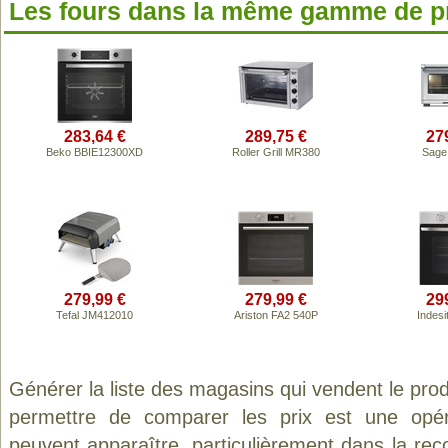
Les fours dans la même gamme de p
283,64 €
289,75 €
27
Beko BBIE12300XD
Roller Grill MR380
Sage
279,99 €
279,99 €
29
Tefal JM412010
Ariston FA2 540P
Indes
Générer la liste des magasins qui vendent le pro
permettre de comparer les prix est une opér
peuvent apparaître, particulièrement dans la re