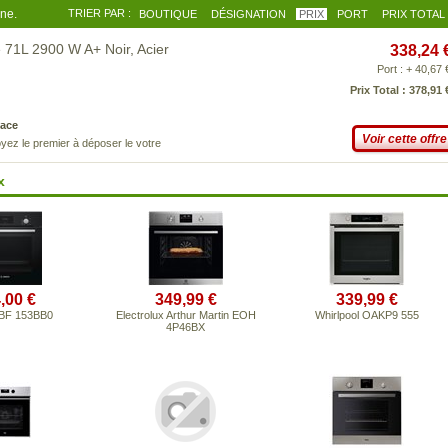
gne.
TRIER PAR :
BOUTIQUE
DÉSIGNATION
PRIX
PORT
PRIX TOTAL
 71L 2900 W A+ Noir, Acier
338,24 
Port : + 40,67 
Prix Total : 378,91 
ace
Voir cette offre
yez le premier à déposer le votre
x
,00 €
349,99 €
339,99 €
BF 153BB0
Electrolux Arthur Martin EOH
Whirlpool OAKP9 555
4P46BX