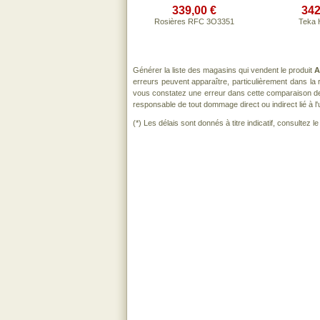
339,00 €
342
Rosières RFC 3O3351
Teka 
Générer la liste des magasins qui vendent le produit
A
erreurs peuvent apparaître, particulièrement dans l
vous constatez une erreur dans cette comparaison de
responsable de tout dommage direct ou indirect lié à l'u
(*) Les délais sont donnés à titre indicatif, consultez 