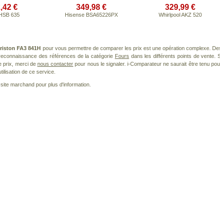
,42 €
349,98 €
329,99 €
HSB 635
Hisense BSA65226PX
Whirlpool AKZ 520
riston FA3 841H
pour vous permettre de comparer les prix est une opération complexe. De
a reconnaissance des références de la catégorie
Fours
dans les différents points de vente. S
 prix, merci de
nous contacter
pour nous le signaler. i-Comparateur ne saurait être tenu pou
tilisation de ce service.
le site marchand pour plus d'information.