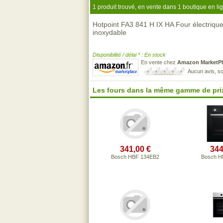
1 produit trouvé, en vente dans 1 boutique en li
Hotpoint FA3 841 H IX HA Four électrique
inoxydable
Disponibilité / délai * : En stock
En vente chez
Amazon MarketPl
Aucun avis, so
Les fours dans la même gamme de pri
341,00 €
344
Bosch HBF 134EB2
Bosch H