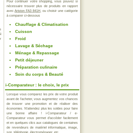
Pour continuer votre shopping, vous pouvez si
nécessaire trouver plus de produits en rapport
avec
Ariston FA3 841H
, ou choisir une catégorie
à comparer ci-dessous
Chauffage & Climatisation
s
Cuisson
i
Froid
r
Lavage & Séchage
Ménage & Repassage
Petit déjeuner
Préparation culinaire
Soin du corps & Beauté
i-Comparateur : le choix, le prix
Lorsque vous comparez les prix de votre produit
avant de l'acheter, vous augmentez vos chances
de trouver une promotion et de réaliser des
économies. N'attendez plus les soldes pour faire
une bonne affaire ! i-Comparateur / e-
Comparateur vous permet d'accéder facilement
et en quelques clics aux catalogues de centaines
de revendeurs de matériel informatique, image,
son, téléphonie, électroménager, etc..