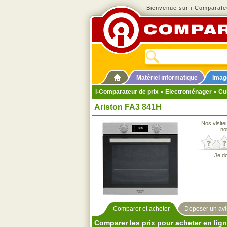
Bienvenue sur i-Comparateu
Matériel informatique
Imag
i-Comparateur de prix
»
Electroménager
»
Cu
Ariston FA3 841H
Nos visite
no
Je d
Comparer et acheter
Déposer un avi
Comparer les prix pour acheter en lig