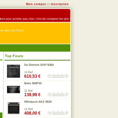
Mon compte
::
Inscription
éflexe pour acheter pas cher, c'est de comparer les prix !
er dans les Fours
Top Fours
De Dietrich DOP 8360
14 Ref.
610,53 €
Beko BMF50
11 Ref.
139,99 €
Whirlpool AKZ 9629
12 Ref.
408,00 €