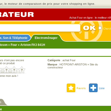
r, le moteur de comparaison de prix pour votre shopping en ligne.
Achat Four en ligne : le meilleur r
Cherch
e, Son & Téléphonie
Electroménager
isson
»
Four
» Ariston FA3 841H
urs n'ont pas encore
Catégorie
:
achat Four
té ce produit
Marque
:
HOTPOINT-ARISTON
»
Site du
constructeur
onne mon avis !
Favoris
Liste
s
ne