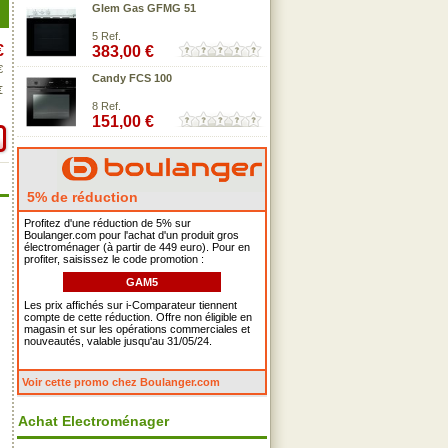
Glem Gas GFMG 51
5 Ref.
€
383,00 €
€
Candy FCS 100
€
8 Ref.
151,00 €
5% de réduction
Profitez d'une réduction de 5% sur
Boulanger.com pour l'achat d'un produit gros
électroménager (à partir de 449 euro). Pour en
profiter, saisissez le code promotion :
GAM5
Les prix affichés sur i-Comparateur tiennent
compte de cette réduction. Offre non éligible en
magasin et sur les opérations commerciales et
nouveautés, valable jusqu'au 31/05/24.
Voir cette promo chez Boulanger.com
Achat Electroménager