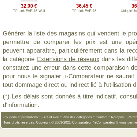
32,00 €
36,45 €
36
TP-Link EAP115-Wall
TP-Link EAP115
Ubiquiti U
Générer la liste des magasins qui vendent le pr
permettre de comparer les prix est une opér
peuvent apparaître, particulièrement dans la re
la catégorie
Extensions de réseaux
dans les diff
constatez une erreur dans cette comparaison de
pour nous le signaler. i-Comparateur ne saurait
tout dommage direct ou indirect lié à l'utilisation 
(*) Les délais sont donnés à titre indicatif, cons
d'information.
Coupons et promotions
::
FAQ et aide
::
Plan des catégories
::
Contact
::
A propos
::
Parten
Tous droits réservés. Copyright © 2003-2021 iComparateur / eComparateur® vous perme