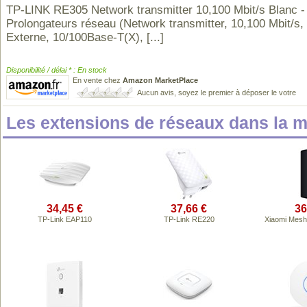
TP-LINK RE305 Network transmitter 10,100 Mbit/s Blanc -
Prolongateurs réseau (Network transmitter, 10,100 Mbit/s,
Externe, 10/100Base-T(X),
[...]
Disponibilité / délai * : En stock
En vente chez
Amazon MarketPlace
Aucun avis, soyez le premier à déposer le votre
Les extensions de réseaux dans la
34,45 €
37,66 €
36
TP-Link EAP110
TP-Link RE220
Xiaomi Mesh