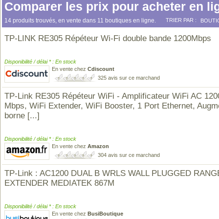
Comparer les prix pour acheter en li
14 produits trouvés, en vente dans 11 boutiques en ligne.
TRIER PAR :
BOUTI
TP-LINK RE305 Répéteur Wi-Fi double bande 1200Mbps
Disponibilité / délai * : En stock
En vente chez
Cdiscount
325 avis sur ce marchand
TP-Link RE305 Répéteur WiFi - Amplificateur WiFi AC 120
Mbps, WiFi Extender, WiFi Booster, 1 Port Ethernet, Augm
borne
[...]
Disponibilité / délai * : En stock
En vente chez
Amazon
304 avis sur ce marchand
TP-Link : AC1200 DUAL B WRLS WALL PLUGGED RANG
EXTENDER MEDIATEK 867M
Disponibilité / délai * : En stock
En vente chez
BusiBoutique