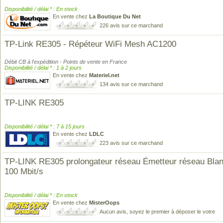
Disponibilité / délai * : En stock
En vente chez
La Boutique Du Net
226 avis sur ce marchand
TP-Link RE305 - Répéteur WiFi Mesh AC1200
Débit CB à l'expédition - Points de vente en France
Disponibilité / délai * : 1 à 2 jours
En vente chez
Materiel.net
134 avis sur ce marchand
TP-LINK RE305
Disponibilité / délai * : 7 à 15 jours
En vente chez
LDLC
223 avis sur ce marchand
TP-LINK RE305 prolongateur réseau Émetteur réseau Blan
100 Mbit/s
Disponibilité / délai * : En stock
En vente chez
MisterOops
Aucun avis, soyez le premier à déposer le votre