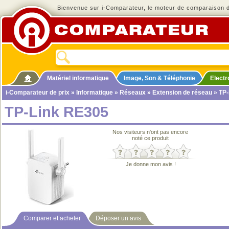
Bienvenue sur i-Comparateur, le moteur de comparaison de
Matériel informatique
Image, Son & Téléphonie
Elect
i-Comparateur de prix
»
Informatique
»
Réseaux
»
Extension de réseau
» TP-
TP-Link RE305
Nos visiteurs n'ont pas encore
noté ce produit
Je donne mon avis !
Comparer et acheter
Déposer un avis