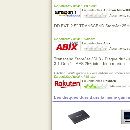
Disponibilité / délai * : En stock
En vente chez
Amazon MarketPl
Aucun avis, so
DD EXT. 2.5'' TRANSCEND StoreJet 25H3 
Disponibilité / délai * : Voir site
En vente chez
Abix
Aucun avis, so
Transcend StoreJet 25H3 - Disque dur - 4 
3.1 Gen 1 - AES 256 bits - bleu marine
L'Achat - Vente garanti sur des millions de produits n
Disponibilité / délai * : Voir site
En vente chez
Rakuten
244 avis sur 
Les disques durs dans la même gamme