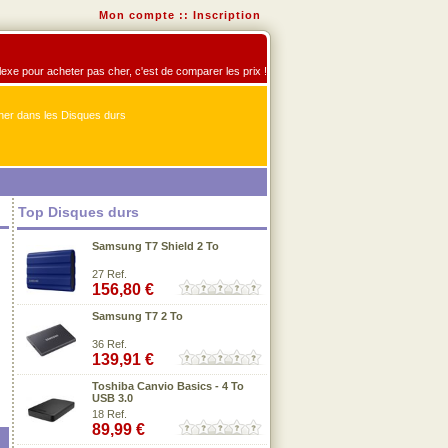
Mon compte
::
Inscription
flexe pour acheter pas cher, c'est de comparer les prix !
er dans les Disques durs
Top Disques durs
Samsung T7 Shield 2 To
27 Ref.
156,80 €
Samsung T7 2 To
36 Ref.
139,91 €
Toshiba Canvio Basics - 4 To
USB 3.0
18 Ref.
89,99 €