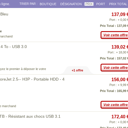
 ligne.
TRIER PAR :
BOUTIQUE
DÉSIGNATION
PRIX
PORT
PRIX TOTAL
 Bleu
137,09 
Port : + 0,00 
Prix Total : 137,09 
e
Voir cette offre
 marchand
 4 To - USB 3.0
139,02 
Port : + 18,00 
Prix Total : 157,02 
Voir cette offre
yez le premier à déposer le votre
+1 offre
eJet 2.5-- H3P - Portable HDD - 4
156,00 
Port : + 9,99 
Prix Total : 165,99 
Voir cette offre
ce marchand
TB - Résistant aux chocs USB 3.1
172,40 
Port : + 0,00 