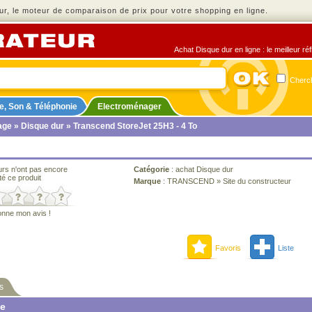
r, le moteur de comparaison de prix pour votre shopping en ligne.
Achat Disque dur en ligne : le meilleur ré
Cherch
e, Son & Téléphonie
Electroménager
age
»
Disque dur
» Transcend StoreJet 25H3 - 4 To
urs n'ont pas encore
Catégorie
:
achat Disque dur
té ce produit
Marque
:
TRANSCEND
»
Site du constructeur
onne mon avis !
Favoris
Liste
s
ne