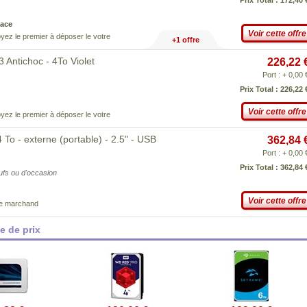
Prix Total : 172,40 
ace
Voir cette offre
yez le premier à déposer le votre
+1 offre
Antichoc - 4To Violet
226,22 
Port : + 0,00 
Prix Total : 226,22 
Voir cette offre
yez le premier à déposer le votre
To - externe (portable) - 2.5" - USB
362,84 
Port : + 0,00 
Prix Total : 362,84 
eufs ou d'occasion
Voir cette offre
ce marchand
 de prix