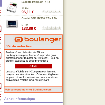
Seagate IronWolf - 4 To
26 Ref.
€
96,11 €
€
Crucial SSD MX500 2"5 - 2 To
€
5 Ref.
133,88 €
€
€
5% de réduction
€
Profitez d'une réduction de 5% sur
Boulanger.com pour l'achat d'un produit gros
électroménager (à partir de 449 euro). Pour en
profiter, saisissez le code promotion :
€
GAM5
€
Les prix affichés sur i-Comparateur tiennent
compte de cette réduction. Offre non éligible en
€
magasin et sur les opérations commerciales et
nouveautés, valable jusqu'au 31/05/24.
Voir cette promo chez Boulanger.com
€
Achat Informatique
€