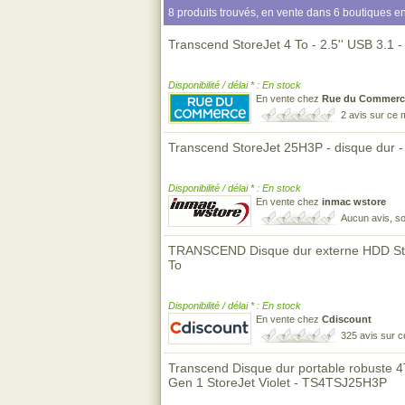
8 produits trouvés, en vente dans 6 boutiques en
Transcend StoreJet 4 To - 2.5'' USB 3.1 -
Disponibilité / délai * : En stock
En vente chez
Rue du Commerc
2 avis sur ce
Transcend StoreJet 25H3P - disque dur -
Disponibilité / délai * : En stock
En vente chez
inmac wstore
Aucun avis, so
TRANSCEND Disque dur externe HDD Stor
To
Disponibilité / délai * : En stock
En vente chez
Cdiscount
325 avis sur 
Transcend Disque dur portable robuste 4
Gen 1 StoreJet Violet - TS4TSJ25H3P