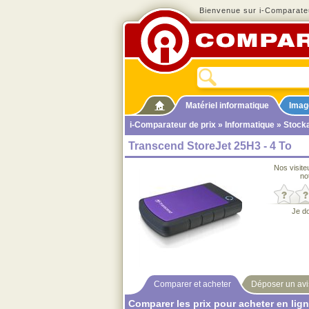
Bienvenue sur i-Comparateu
Matériel informatique
Imag
i-Comparateur de prix
»
Informatique
»
Stock
Transcend StoreJet 25H3 - 4 To
Nos visite
no
Je d
Comparer et acheter
Déposer un avi
Comparer les prix pour acheter en lig