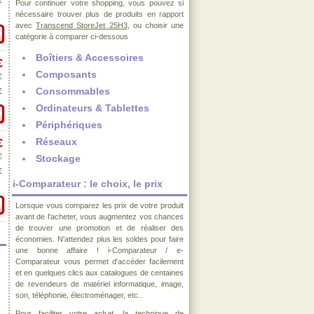
€
Pour continuer votre shopping, vous pouvez si
nécessaire trouver plus de produits en rapport
avec
Transcend StoreJet 25H3
, ou choisir une
catégorie à comparer ci-dessous
Boîtiers & Accessoires
€
Composants
€
Consommables
€
Ordinateurs & Tablettes
Périphériques
Réseaux
€
€
Stockage
€
i-Comparateur : le choix, le prix
Lorsque vous comparez les prix de votre produit
avant de l'acheter, vous augmentez vos chances
de trouver une promotion et de réaliser des
économies. N'attendez plus les soldes pour faire
une bonne affaire ! i-Comparateur / e-
Comparateur vous permet d'accéder facilement
et en quelques clics aux catalogues de centaines
de revendeurs de matériel informatique, image,
son, téléphonie, électroménager, etc..
Pour faciliter votre achat, la technique de