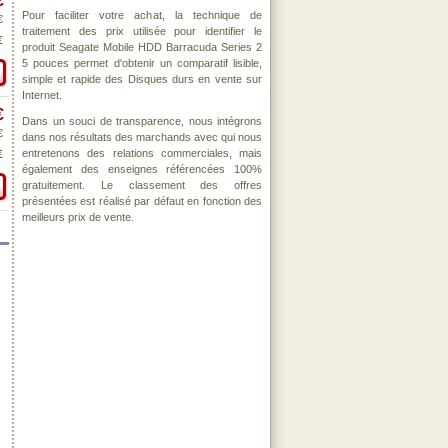
€
Pour faciliter votre achat, la technique de
€
traitement des prix utilisée pour identifier le
€
produit Seagate Mobile HDD Barracuda Series 2
5 pouces permet d'obtenir un comparatif lisible,
simple et rapide des Disques durs en vente sur
Internet.
€
Dans un souci de transparence, nous intégrons
€
dans nos résultats des marchands avec qui nous
entretenons des relations commerciales, mais
€
également des enseignes référencées 100%
gratuitement. Le classement des offres
présentées est réalisé par défaut en fonction des
meilleurs prix de vente.