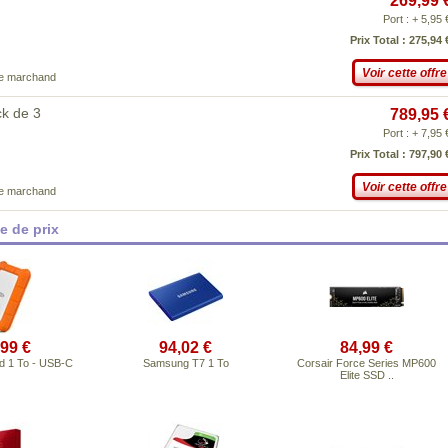
269,99 
Port : + 5,95 
Prix Total : 275,94 
Voir cette offre
ce marchand
ck de 3
789,95 
Port : + 7,95 
Prix Total : 797,90 
Voir cette offre
ce marchand
 de prix
,99 €
94,02 €
84,99 €
d 1 To - USB-C
Samsung T7 1 To
Corsair Force Series MP600
Elite SSD ..