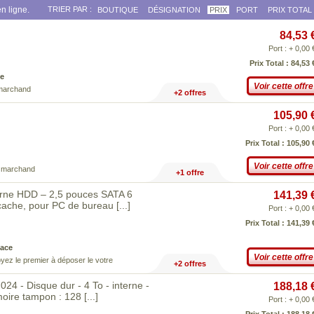
n ligne.
TRIER PAR :
BOUTIQUE
DÉSIGNATION
PRIX
PORT
PRIX TOTAL
84,53 
Port : + 0,00 
Prix Total : 84,53 
e
Voir cette offre
 marchand
+2 offres
105,90 
Port : + 0,00 
Prix Total : 105,90 
Voir cette offre
e marchand
+1 offre
erne HDD – 2,5 pouces SATA 6
141,39 
 cache, pour PC de bureau
[...]
Port : + 0,00 
Prix Total : 141,39 
ace
Voir cette offre
yez le premier à déposer le votre
+2 offres
 - Disque dur - 4 To - interne -
188,18 
moire tampon : 128
[...]
Port : + 0,00 