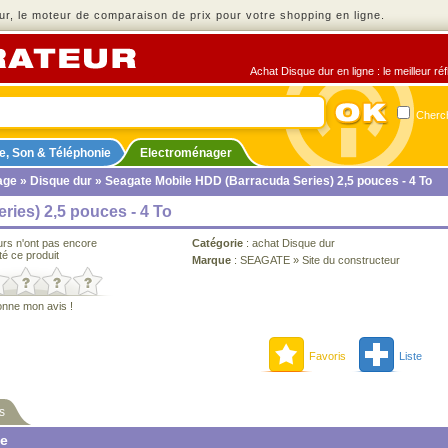
r, le moteur de comparaison de prix pour votre shopping en ligne.
Achat Disque dur en ligne : le meilleur ré
Cherch
e, Son & Téléphonie
Electroménager
age
»
Disque dur
» Seagate Mobile HDD (Barracuda Series) 2,5 pouces - 4 To
ies) 2,5 pouces - 4 To
urs n'ont pas encore
Catégorie
:
achat Disque dur
té ce produit
Marque
:
SEAGATE
»
Site du constructeur
onne mon avis !
Favoris
Liste
s
ne