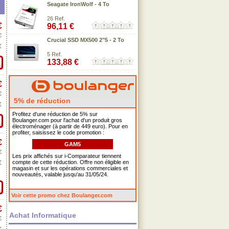
Seagate IronWolf - 4 To
26 Ref.
€
96,11 €
€
Crucial SSD MX500 2"5 - 2 To
€
5 Ref.
133,88 €
€
€
5% de réduction
€
Profitez d'une réduction de 5% sur
Boulanger.com pour l'achat d'un produit gros
électroménager (à partir de 449 euro). Pour en
profiter, saisissez le code promotion :
€
GAM5
€
Les prix affichés sur i-Comparateur tiennent
compte de cette réduction. Offre non éligible en
€
magasin et sur les opérations commerciales et
nouveautés, valable jusqu'au 31/05/24.
Voir cette promo chez Boulanger.com
€
Achat Informatique
€