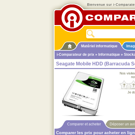
Bienvenue sur i-Comparateu
Matériel informatique
Imag
i-Comparateur de prix
»
Informatique
»
Stock
Seagate Mobile HDD (Barracuda Ser
Nos visite
no
Je d
Comparer et acheter
Déposer un avi
Comparer les prix pour acheter en lig