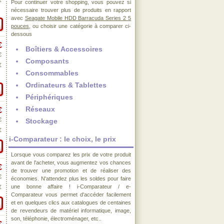
€
Pour continuer votre shopping, vous pouvez si
nécessaire trouver plus de produits en rapport
avec
Seagate Mobile HDD Barracuda Series 2 5
pouces
, ou choisir une catégorie à comparer ci-
dessous
€
Boîtiers & Accessoires
€
Composants
€
Consommables
Ordinateurs & Tablettes
Périphériques
Réseaux
€
€
Stockage
€
i-Comparateur : le choix, le prix
Lorsque vous comparez les prix de votre produit
avant de l'acheter, vous augmentez vos chances
€
de trouver une promotion et de réaliser des
€
économies. N'attendez plus les soldes pour faire
une bonne affaire ! i-Comparateur / e-
€
Comparateur vous permet d'accéder facilement
et en quelques clics aux catalogues de centaines
de revendeurs de matériel informatique, image,
son, téléphonie, électroménager, etc..