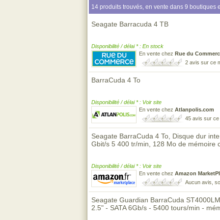
14 produits trouvés, en vente dans 9 boutiques e
Seagate Barracuda 4 TB
Disponibilité / délai * : En stock
En vente chez
Rue du Commerc
2 avis sur ce
BarraCuda 4 To
Disponibilité / délai * : Voir site
En vente chez
Atlanpolis.com
45 avis sur c
Seagate BarraCuda 4 To, Disque dur int
Gbit/s 5 400 tr/min, 128 Mo de mémoire
Disponibilité / délai * : Voir site
En vente chez
Amazon MarketPl
Aucun avis, so
Seagate Guardian BarraCuda ST4000LM024
2.5" - SATA 6Gb/s - 5400 tours/min - mé