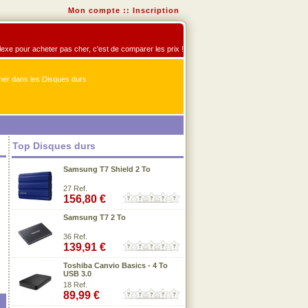
Mon compte
::
Inscription
flexe pour acheter pas cher, c'est de comparer les prix !
er dans les Disques durs
Top Disques durs
Samsung T7 Shield 2 To
27 Ref.
156,80 €
Samsung T7 2 To
36 Ref.
139,91 €
Toshiba Canvio Basics - 4 To
USB 3.0
18 Ref.
89,99 €