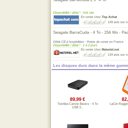
Disponibilité / délai * : Voir site
En vente chez
Top Achat
149 avis sur 
Seagate BarraCuda - 4 To - 256 Mo - Pa
Débit CB à l'expédition - Points de vente en France
Disponibilité / délai * : 1 à 2 jours
En vente chez
Materiel.net
134 avis sur 
Les disques durs dans la même gamme
89,99 €
82
Toshiba Canvio Basics - 4 To
LaCie Rugge
USB 3...