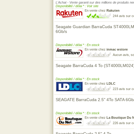
L'Achat - Vente garanti sur des millions de produits n
Disponibilité / délai * : Voir site
En vente chez
Rakuten
244 avis sur 
Seagate Guardian BarraCuda ST4000LM02
6Gb/s
Disponibilité / délai * : En stock
En vente chez
inmac wstore
Aucun avis, so
Seagate BarraCuda 4 To (ST4000LM024
Disponibilité / délai * : En stock
En vente chez
LDLC
223 avis sur 
SEAGATE BarraCuda 2.5" 4To SATA 6Gb
Disponibilité / délai * : En stock
En vente chez
La Boutique Du 
226 avis sur 
Seagate BarraCuda 2.5" 4 To