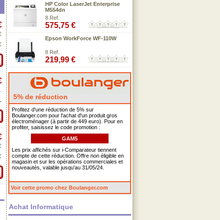
HP Color LaserJet Enterprise
M554dn
8 Ref.
€
575,75 €
€
Epson WorkForce WF-110W
€
8 Ref.
219,99 €
€
.
5% de réduction
.
Profitez d'une réduction de 5% sur
Boulanger.com pour l'achat d'un produit gros
électroménager (à partir de 449 euro). Pour en
profiter, saisissez le code promotion :
€
GAM5
€
Les prix affichés sur i-Comparateur tiennent
compte de cette réduction. Offre non éligible en
€
magasin et sur les opérations commerciales et
nouveautés, valable jusqu'au 31/05/24.
Voir cette promo chez Boulanger.com
Achat Informatique