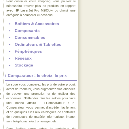
Pour continuer votre shopping, vous pouvez si
nécessaire trouver plus de produits en rapport
avec
HP LaserJet Pro M203dw
, ou choisir une
catégorie à comparer ci-dessous
Boîtiers & Accessoires
Composants
Consommables
Ordinateurs & Tablettes
Périphériques
Réseaux
Stockage
i-Comparateur : le choix, le prix
Lorsque vous comparez les prix de votre produit
avant de l'acheter, vous augmentez vos chances
n
de trouver une promotion et de réaliser des
s
économies. N'attendez plus les soldes pour faire
-
une bonne affaire ! i-Comparateur / e-
Comparateur vous permet d'accéder facilement
et en quelques clics aux catalogues de centaines
de revendeurs de matériel informatique, image,
son, téléphonie, électroménager, etc..
Pour faciliter votre achat, la technique de