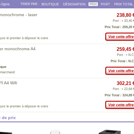
 ligne.
TRIER PAR :
BOUTIQUE
DÉSIGNATION
PRIX
PORT
PRIX TOTAL
 monochrome - laser
238,80 
Port : + 20,40 
Prix Total : 259,20 
Voir cette offre
yez le premier à déposer le votre
ser monochrome A4
259,45 
Port : + N.C
Prix Total : N.C
ique
Voir cette offre
e marchand
I A4 Wifi
302,21 
Port : + 22,68 
Prix Total : 324,89 
Voir cette offre
yez le premier à déposer le votre
 de prix