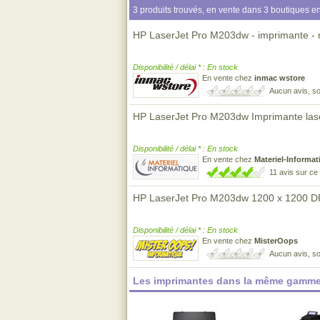
3 produits trouvés, en vente dans 3 boutiques en
HP LaserJet Pro M203dw - imprimante -
Disponibilité / délai * : En stock
En vente chez
inmac wstore
Aucun avis, so
HP LaserJet Pro M203dw Imprimante la
Disponibilité / délai * : En stock
En vente chez
Materiel-Informat
11 avis sur c
HP LaserJet Pro M203dw 1200 x 1200 DP
Disponibilité / délai * : En stock
En vente chez
MisterOops
Aucun avis, so
Les imprimantes dans la même gamme