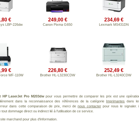
,80 €
249,00 €
234,69 €
sys LBP-226dw
Canon Pixma G650
Lexmark MS431DN
,99 €
226,80 €
252,49 €
Force WF-110W
Brother HL-L3230CDW
Brother HL-L3240CDW
it
HP LaserJet Pro M203dw
pour vous permettre de comparer les prix est une opératio
ulièrement dans la reconnaissance des références de la catégorie
Imprimantes
dans le
 erreur dans cette comparaison de prix, merci de
nous contacter
pour nous le signaler. i
ut dommage direct ou indirect lié à l'utilisation de ce service.
le site marchand pour plus d'information.