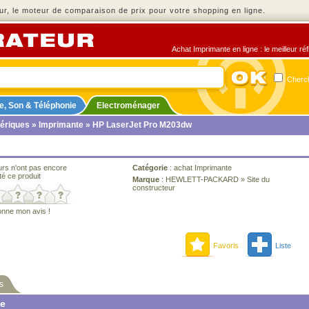
r, le moteur de comparaison de prix pour votre shopping en ligne.
Achat Imprimante en ligne : le meilleur ré
Cherch
e, Son & Téléphonie
Electroménager
ériques
»
Imprimante
» HP LaserJet Pro M203dw
urs n'ont pas encore
Catégorie
:
achat Imprimante
té ce produit
Marque
:
HEWLETT-PACKARD
»
Site du
constructeur
onne mon avis !
Favoris
Liste
s
ne