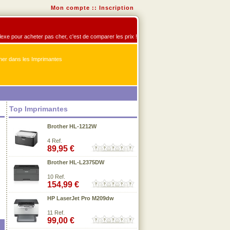
Mon compte
::
Inscription
flexe pour acheter pas cher, c'est de comparer les prix !
er dans les Imprimantes
Top Imprimantes
Brother HL-1212W
4 Ref.
89,95 €
Brother HL-L2375DW
10 Ref.
154,99 €
HP LaserJet Pro M209dw
11 Ref.
99,00 €