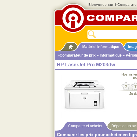
Bienvenue sur i-Comparateu
Matériel informatique
Imag
i-Comparateur de prix
»
Informatique
»
Périph
HP LaserJet Pro M203dw
Nos visite
no
Je d
Comparer et acheter
Déposer un avi
Comparer les prix pour acheter en lig