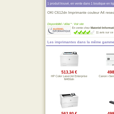
1 produit trouvé, en vente dans 1 boutique en li
OKI C612dn Imprimante couleur A4 resea
Disponibilité / délai * : Voir site
En vente chez
Materiel-Informat
11 avis sur c
Les imprimantes dans la même gamme
513,34 €
498
HP Color LaserJet Enterprise
Canon i-Se
M455dn
562,80 €
499