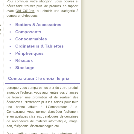
Pour continuer votre shopping, vous pouvez si
nécessaire trouver plus de produits en rapport
avec
Oki C612dn
, ou choisir une catégorie à
comparer ci-dessous
Boîtiers & Accessoires
s
e
Composants
e
Consommables
Ordinateurs & Tablettes
Périphériques
Réseaux
Stockage
i-Comparateur : le choix, le prix
Lorsque vous comparez les prix de votre produit
avant de l'acheter, vous augmentez vos chances
de trouver une promotion et de réaliser des
économies. N'attendez plus les soldes pour faire
une bonne affaire ! i-Comparateur / e-
Comparateur vous permet d'accéder facilement
et en quelques clics aux catalogues de centaines
de revendeurs de matériel informatique, image,
son, téléphonie, électroménager, etc..
Pour faciliter votre achat, la technique de