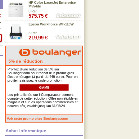
HP Color LaserJet Enterprise
M554dn
8 Ref.
€
575,75 €
.
Epson WorkForce WF-110W
.
8 Ref.
219,99 €
5% de réduction
Profitez d'une réduction de 5% sur
Boulanger.com pour l'achat d'un produit gros
électroménager (à partir de 449 euro). Pour en
profiter, saisissez le code promotion :
GAM5
Les prix affichés sur i-Comparateur tiennent
compte de cette réduction. Offre non éligible en
magasin et sur les opérations commerciales et
nouveautés, valable jusqu'au 31/05/24.
Voir cette promo chez Boulanger.com
Achat Informatique