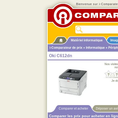
Bienvenue sur i-Comparateu
Matériel informatique
Imag
i-Comparateur de prix
»
Informatique
»
Périph
Oki C612dn
Nos visite
no
Je d
Comparer et acheter
Déposer un avi
Comparer les prix pour acheter en lig