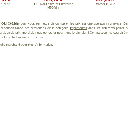
er PJ723
HP Color LaserJet Enterprise
Brother PJ762
M554dn
t
Oki C612dn
pour vous permettre de comparer les prix est une opération complexe. De
la reconnaissance des références de la catégorie
Imprimantes
dans les différents points d
araison de prix, merci de
nous contacter
pour nous le signaler. i-Comparateur ne saurait êtr
 lié à l'utilisation de ce service.
le site marchand pour plus d'information.