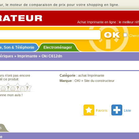
r, le moteur de comparaison de prix pour votre shopping en ligne.
Achat Imprimante en ligne : le meilleur ré
Cherch
e, Son & Téléphonie
Electroménager
ériques
»
Imprimante
» Oki C612dn
urs n'ont pas encore
Catégorie
:
achat Imprimante
té ce produit
Marque
:
OKI
»
Site du constructeur
onne mon avis !
Favoris
Liste
s
ne