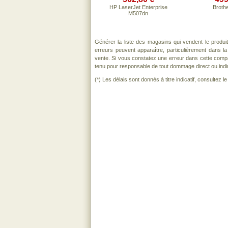
HP LaserJet Enterprise
Broth
M507dn
Générer la liste des magasins qui vendent le produi
erreurs peuvent apparaître, particulièrement dans 
vente. Si vous constatez une erreur dans cette comp
tenu pour responsable de tout dommage direct ou indirect
(*) Les délais sont donnés à titre indicatif, consultez 