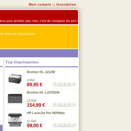
Mon compte
::
Inscription
flexe pour acheter pas cher, c'est de comparer les prix !
er dans les Imprimantes
Top Imprimantes
Brother HL-1212W
4 Ref.
89,95 €
Brother HL-L2375DW
10 Ref.
154,99 €
HP LaserJet Pro M209dw
11 Ref.
99,00 €