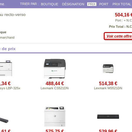
gne.
TRIER PAR :
BOUTIQUE
DÉSIGNATION
PRIX
PORT
PRIX TOTAL
u recto-verso
504,16 
Port : + N.C
Prix Total : N.C
ique
Voir cette offre
e marchand
 de prix
,34 €
488,44 €
514,38 €
nsys LBP-325x
Lexmark CS521DN
Lexmark MS521DN
,61 €
575,75 €
529,96 €