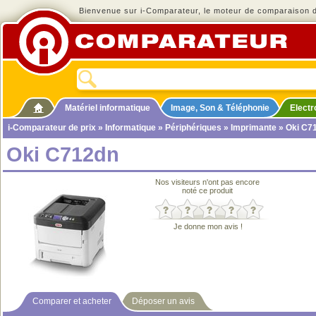
Bienvenue sur i-Comparateur, le moteur de comparaison de
Matériel informatique
Image, Son & Téléphonie
Elect
i-Comparateur de prix
»
Informatique
»
Périphériques
»
Imprimante
» Oki C7
Oki C712dn
Nos visiteurs n'ont pas encore
noté ce produit
Je donne mon avis !
Comparer et acheter
Déposer un avis