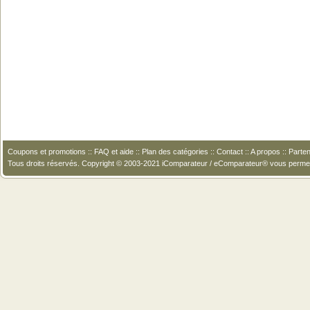
Coupons et promotions
::
FAQ et aide
::
Plan des catégories
::
Contact
::
A propos
::
Parten
Tous droits réservés. Copyright © 2003-2021 iComparateur / eComparateur® vous perme