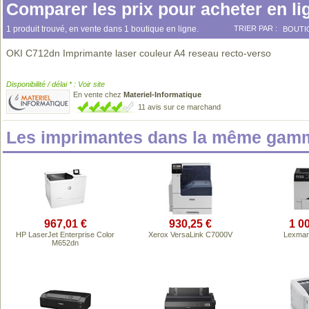
Comparer les prix pour acheter en li
1 produit trouvé, en vente dans 1 boutique en ligne.
TRIER PAR :
BOUTI
OKI C712dn Imprimante laser couleur A4 reseau recto-verso
Disponibilité / délai * : Voir site
En vente chez
Materiel-Informatique
11 avis sur ce marchand
Les imprimantes dans la même gamm
967,01 €
930,25 €
1 0
HP LaserJet Enterprise Color
Xerox VersaLink C7000V
Lexmar
M652dn