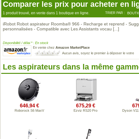
Comparer les prix pour acheter en li
1 produit trouvé, en vente dans 1 boutique en ligne.
TRIER PAR :
BOUTI
iRobot Robot aspirateur Roomba® 966 - Recharge et reprend - Sugg
personnalisées - Compatible avec Les Assistants vocau
[...]
Disponibilité / délai * : En stock
En vente chez
Amazon MarketPlace
Aucun avis, soyez le premier à déposer le votre
Les aspirateurs dans la même gamme
646,94 €
675,29 €
67
Roborock S6 MaxV
Ezviz RS20 Pro
Dyson V11 