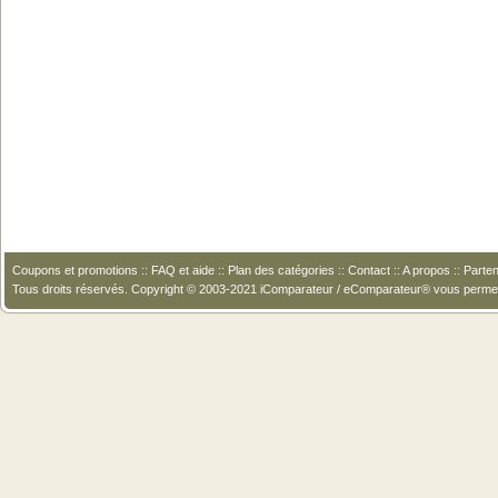
Coupons et promotions
::
FAQ et aide
::
Plan des catégories
::
Contact
::
A propos
::
Parten
Tous droits réservés. Copyright © 2003-2021 iComparateur / eComparateur® vous perme