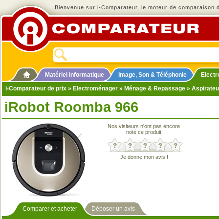
Bienvenue sur i-Comparateur, le moteur de comparaison de
Matériel informatique
Image, Son & Téléphonie
Elect
i-Comparateur de prix
»
Electroménager
»
Ménage & Repassage
»
Aspirateu
iRobot Roomba 966
Nos visiteurs n'ont pas encore
noté ce produit
Je donne mon avis !
Comparer et acheter
Déposer un avis