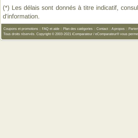
(*) Les délais sont donnés à titre indicatif, cons
d'information.
Coupons et promotions
::
FAQ et aide
::
Plan des catégories
::
Contact
::
A propos
::
Parten
Tous droits réservés. Copyright © 2003-2021 iComparateur / eComparateur® vous perme