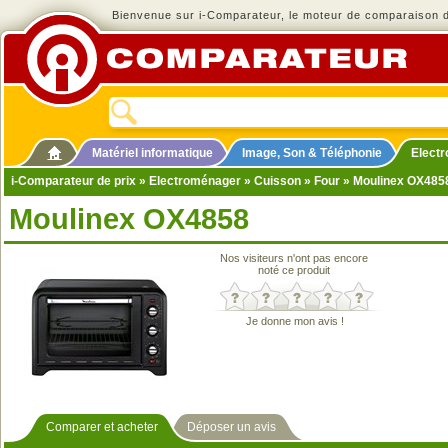
Bienvenue sur i-Comparateur, le moteur de comparaison de
Matériel informatique
Image, Son & Téléphonie
Elect
i-Comparateur de prix
»
Electroménager
»
Cuisson
»
Four
» Moulinex OX485
Moulinex OX4858
Nos visiteurs n'ont pas encore
noté ce produit
Je donne mon avis !
Comparer et acheter
Déposer un avis