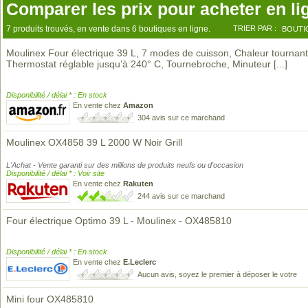
Comparer les prix pour acheter en li
7 produits trouvés, en vente dans 6 boutiques en ligne.
TRIER PAR :
BOUTI
Moulinex Four électrique 39 L, 7 modes de cuisson, Chaleur tournant
Thermostat réglable jusqu’à 240° C, Tournebroche, Minuteur
[...]
Disponibilité / délai * : En stock
En vente chez
Amazon
304 avis sur ce marchand
Moulinex OX4858 39 L 2000 W Noir Grill
L'Achat - Vente garanti sur des millions de produits neufs ou d'occasion
Disponibilité / délai * : Voir site
En vente chez
Rakuten
244 avis sur ce marchand
Four électrique Optimo 39 L - Moulinex - OX485810
Disponibilité / délai * : En stock
En vente chez
E.Leclerc
Aucun avis, soyez le premier à déposer le votre
Mini four OX485810