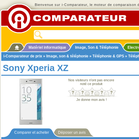
Bienvenue sur i-Comparateur, le moteur de comparaison de
Matériel informatique
Image, Son & Téléphonie
Elect
i-Comparateur de prix
»
Image, son & téléphonie
»
Téléphonie & GPS
»
Télép
Sony Xperia XZ
Nos visiteurs n'ont pas encore
noté ce produit
Je donne mon avis !
Comparer et acheter
Déposer un avis