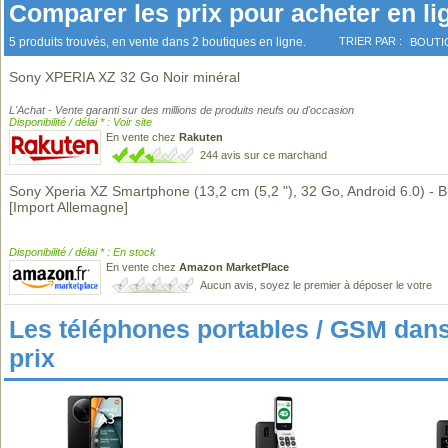
Comparer les prix pour acheter en li
5 produits trouvés, en vente dans 2 boutiques en ligne.
TRIER PAR :
BOUTI
Sony XPERIA XZ 32 Go Noir minéral
L'Achat - Vente garanti sur des millions de produits neufs ou d'occasion
Disponibilité / délai * : Voir site
En vente chez
Rakuten
244 avis sur ce marchand
Sony Xperia XZ Smartphone (13,2 cm (5,2 "), 32 Go, Android 6.0) - B
[Import Allemagne]
Disponibilité / délai * : En stock
En vente chez
Amazon MarketPlace
Aucun avis, soyez le premier à déposer le votre
Les téléphones portables / GSM da
prix