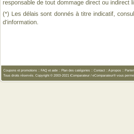
responsable de tout dommage direct ou indirect lié 
(*) Les délais sont donnés à titre indicatif, cons
d'information.
Coupons et promotions
::
FAQ et aide
::
Plan des catégories
::
Contact
::
A propos
::
Parten
Tous droits réservés. Copyright © 2003-2021 iComparateur / eComparateur® vous perme