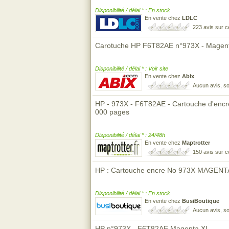
Disponibilité / délai * : En stock
En vente chez
LDLC
223 avis sur 
Carotuche HP F6T82AE n°973X - Magen
Disponibilité / délai * : Voir site
En vente chez
Abix
Aucun avis, so
HP - 973X - F6T82AE - Cartouche d'encre 
000 pages
Disponibilité / délai * : 24/48h
En vente chez
Maptrotter
150 avis sur 
HP : Cartouche encre No 973X MAGEN
Disponibilité / délai * : En stock
En vente chez
BusiBoutique
Aucun avis, so
HP n°973X - F6T82AE Magenta XL