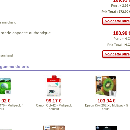
169,95 
Port : + 2,95 
Prix Total : 172,90 
Voir cette offre
ce marchand
ande capacité authentique
188,99 
Port : + N.C
Prix Total : N.C
Voir cette offre
 marchand
 gamme de prix
,92 €
99,17 €
103,94 €
76 - Multipack 4
Canon CLI-42 - Multipack
Epson Kiwi 202 XL Multipack 5
ul..
couleur
coule..