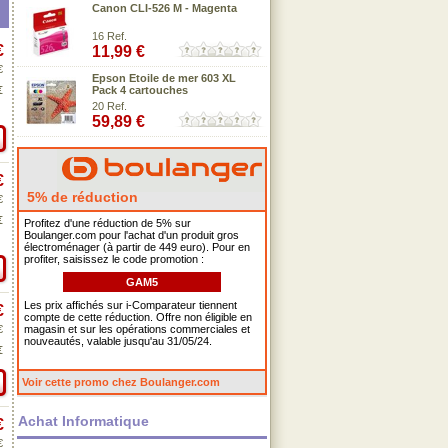
Canon CLI-526 M - Magenta
16 Ref.
€
11,99 €
€
Epson Etoile de mer 603 XL
€
Pack 4 cartouches
20 Ref.
59,89 €
€
5% de réduction
€
€
Profitez d'une réduction de 5% sur
Boulanger.com pour l'achat d'un produit gros
électroménager (à partir de 449 euro). Pour en
profiter, saisissez le code promotion :
GAM5
Les prix affichés sur i-Comparateur tiennent
€
compte de cette réduction. Offre non éligible en
€
magasin et sur les opérations commerciales et
nouveautés, valable jusqu'au 31/05/24.
€
Voir cette promo chez Boulanger.com
Achat Informatique
€
€