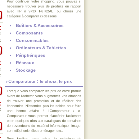
Pour continuer votre shopping, vous pouvez si
€
nécessaire trouver plus de produits en rapport
avec
HP n 973X F6T82AE
, ou choisir une
catégorie à comparer ci-dessous
Boîtiers & Accessoires
€
Composants
€
Consommables
€
Ordinateurs & Tablettes
Périphériques
Réseaux
€
€
Stockage
€
i-Comparateur : le choix, le prix
Lorsque vous comparez les prix de votre produit
avant de l'acheter, vous augmentez vos chances
de trouver une promotion et de réaliser des
€
économies. N'attendez plus les soldes pour faire
€
une bonne affaire ! i-Comparateur / e-
Comparateur vous permet d'accéder facilement
€
et en quelques clics aux catalogues de centaines
de revendeurs de matériel informatique, image,
son, téléphonie, électroménager, etc..
Pour faciliter votre achat, la technique de