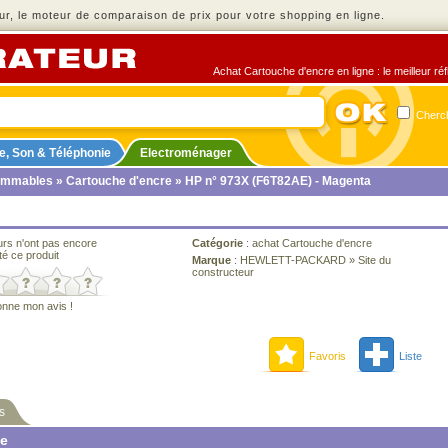
r, le moteur de comparaison de prix pour votre shopping en ligne.
Achat Cartouche d'encre en ligne : le meilleur ré
Cherch
e, Son & Téléphonie
Electroménager
ommables
»
Cartouche d'encre
» HP n° 973X (F6T82AE) - Magenta
urs n'ont pas encore
Catégorie
:
achat Cartouche d'encre
té ce produit
Marque
:
HEWLETT-PACKARD
»
Site du
constructeur
onne mon avis !
Favoris
Liste
s
ne