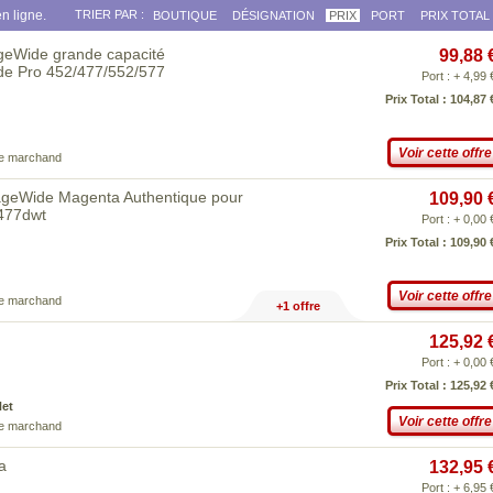
n ligne.
TRIER PAR :
BOUTIQUE
DÉSIGNATION
PRIX
PORT
PRIX TOTAL
geWide grande capacité
99,88 
de Pro 452/477/552/577
Port : + 4,99 
Prix Total : 104,87 
Voir cette offre
ce marchand
geWide Magenta Authentique pour
109,90 
477dwt
Port : + 0,00 
Prix Total : 109,90 
Voir cette offre
ce marchand
+1 offre
125,92 
Port : + 0,00 
Prix Total : 125,92 
Net
Voir cette offre
ce marchand
a
132,95 
Port : + 6,95 