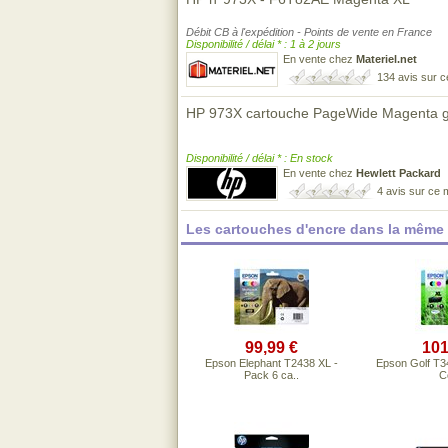
Débit CB à l'expédition - Points de vente en France
Disponibilité / délai * : 1 à 2 jours
En vente chez
Materiel.net
134 avis sur 
HP 973X cartouche PageWide Magenta gr
Disponibilité / délai * : En stock
En vente chez
Hewlett Packard
4 avis sur ce
Les cartouches d'encre dans la même
99,99 €
101
Epson Elephant T2438 XL -
Epson Golf T34
Pack 6 ca..
Co