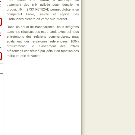
€
traitement des prix utilisée pour identifier le
€
produit HP n 973X F6T82AE permet d'obtenir un
€
comparatif lisible, simple et rapide des
Cartouches d'encre en vente sur Internet.
Dans un souci de transparence, nous intégrons
dans nos résultats des marchands avec qui nous
€
entretenons des relations commerciales, mais
.
également des enseignes référencées 100%
gratuitement. Le classement des offres
.
présentées est réalisé par défaut en fonction des
meilleurs prix de vente.