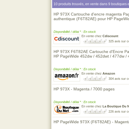
10 produits trouvés, en vente dans 9 boutiques e
HP 973X Cartouche d'encre magenta Pa
authentique (F6T82AE) pour HP PageWi
Disponibilité / délai * : En stock
En vente chez
Cdiscount
325 avis sur 
HP 973X F6T82AE Cartouche d'Encre Pa
HP PageWide 452dw / 452dwt / 477dw / 
Disponibilité / délai * : En stock
En vente chez
Amazon
304 avis sur 
HP 973X - Magenta / 7000 pages
Disponibilité / délai * : En stock
En vente chez
La Boutique Du 
226 avis sur 
HP PageWide 973X (F6T82AE) - Magent