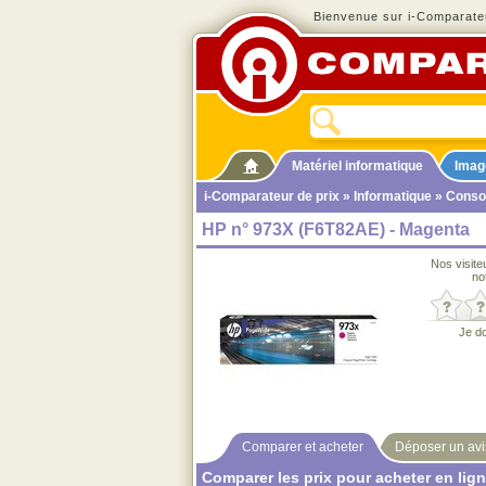
Bienvenue sur i-Comparateu
Matériel informatique
Imag
i-Comparateur de prix
»
Informatique
»
Cons
HP n° 973X (F6T82AE) - Magenta
Nos visite
no
Je d
Comparer et acheter
Déposer un avi
Comparer les prix pour acheter en lig