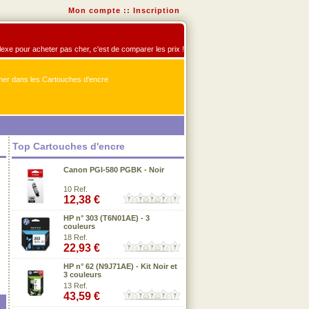
Mon compte
::
Inscription
flexe pour acheter pas cher, c'est de comparer les prix !
er dans les Cartouches d'encre
Top Cartouches d'encre
Canon PGI-580 PGBK - Noir
10 Ref.
12,38 €
HP n° 303 (T6N01AE) - 3
couleurs
18 Ref.
22,93 €
HP n° 62 (N9J71AE) - Kit Noir et
3 couleurs
13 Ref.
43,59 €