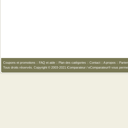
Coupons et promotions
::
FAQ et aide
::
Plan des catégories
::
Contact
::
A propos
::
Parten
Tous droits réservés. Copyright © 2003-2021 iComparateur / eComparateur® vous perme