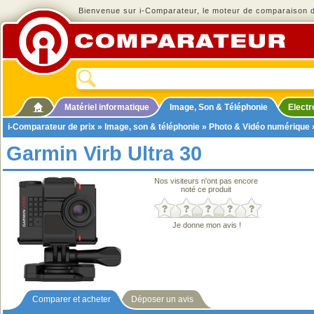
Bienvenue sur i-Comparateur, le moteur de comparaison de
Matériel informatique
Image, Son & Téléphonie
Elect
i-Comparateur de prix
»
Image, son & téléphonie
»
Photo & Vidéo numérique
Garmin Virb Ultra 30
Nos visiteurs n'ont pas encore
noté ce produit
Je donne mon avis !
Comparer et acheter
Déposer un avis