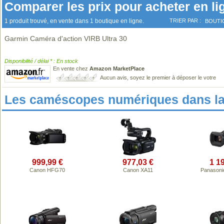
Comparer les prix pour acheter en li
1 produit trouvé, en vente dans 1 boutique en ligne.
TRIER PAR :
BOUTI
Garmin Caméra d'action VIRB Ultra 30
Disponibilité / délai * : En stock
En vente chez
Amazon MarketPlace
Aucun avis, soyez le premier à déposer le votre
Les caméscopes numériques dans l
999,99 €
977,03 €
1 1
Canon HFG70
Canon XA11
Panasoni