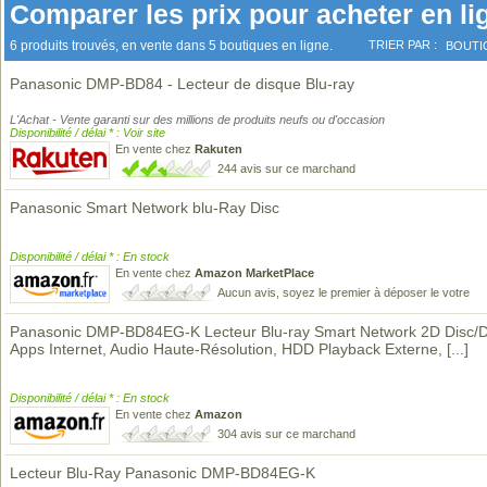
Comparer les prix pour acheter en li
6 produits trouvés, en vente dans 5 boutiques en ligne.
TRIER PAR :
BOUTI
Panasonic DMP-BD84 - Lecteur de disque Blu-ray
L'Achat - Vente garanti sur des millions de produits neufs ou d'occasion
Disponibilité / délai * : Voir site
En vente chez
Rakuten
244 avis sur ce marchand
Panasonic Smart Network blu-Ray Disc
Disponibilité / délai * : En stock
En vente chez
Amazon MarketPlace
Aucun avis, soyez le premier à déposer le votre
Panasonic DMP-BD84EG-K Lecteur Blu-ray Smart Network 2D Disc/
Apps Internet, Audio Haute-Résolution, HDD Playback Externe,
[...]
Disponibilité / délai * : En stock
En vente chez
Amazon
304 avis sur ce marchand
Lecteur Blu-Ray Panasonic DMP-BD84EG-K