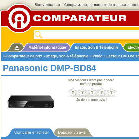
Bienvenue sur i-Comparateur, le moteur de comparaison de
Matériel informatique
Image, Son & Téléphonie
Elect
i-Comparateur de prix
»
Image, son & téléphonie
»
Vidéo
»
Lecteur DVD de s
Panasonic DMP-BD84
Nos visiteurs n'ont pas encore
noté ce produit
Je donne mon avis !
Comparer et acheter
Déposer un avis