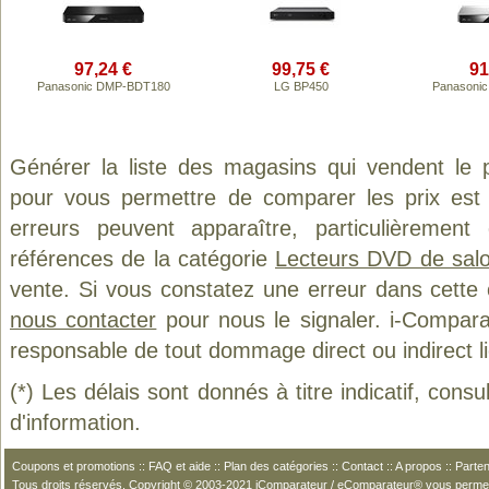
97,24 €
99,75 €
91
Panasonic DMP-BDT180
LG BP450
Panasoni
Générer la liste des magasins qui vendent le 
pour vous permettre de comparer les prix est
erreurs peuvent apparaître, particulièremen
références de la catégorie
Lecteurs DVD de sal
vente. Si vous constatez une erreur dans cette
nous contacter
pour nous le signaler. i-Compara
responsable de tout dommage direct ou indirect lié 
(*) Les délais sont donnés à titre indicatif, cons
d'information.
Coupons et promotions
::
FAQ et aide
::
Plan des catégories
::
Contact
::
A propos
::
Parten
Tous droits réservés. Copyright © 2003-2021 iComparateur / eComparateur® vous perme