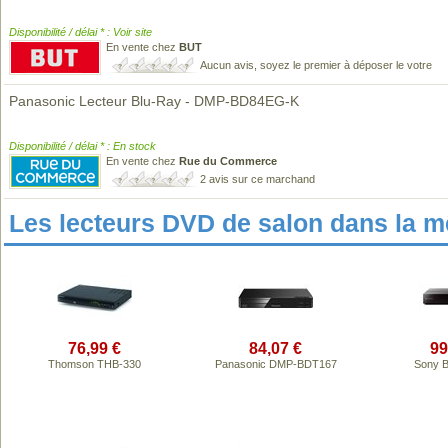
Disponibilité / délai * : Voir site
En vente chez
BUT
Aucun avis, soyez le premier à déposer le votre
Panasonic Lecteur Blu-Ray - DMP-BD84EG-K
Disponibilité / délai * : En stock
En vente chez
Rue du Commerce
2 avis sur ce marchand
Les lecteurs DVD de salon dans la 
76,99 €
84,07 €
99
Thomson THB-330
Panasonic DMP-BDT167
Sony 