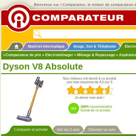
Bienvenue sur i-Comparateur, le moteur de comparaison de
Matériel informatique
Image, Son & Téléphonie
Elect
i-Comparateur de prix
»
Electroménager
»
Ménage & Repassage
»
Aspirateu
Dyson V8 Absolute
Nos visiteurs ont donné à ce produit
une note moyenne de 4,5 sur 5
Je donne mon avis !
100%
recommandent
l'achat de ce produit
Comparer et acheter
Voir les 2 avis
Déposer un avis