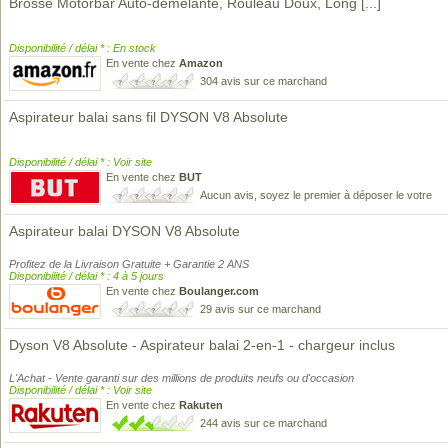
Brosse Motorbar Auto-démêlante, Rouleau Doux, Long
[...]
Disponibilité / délai * : En stock
En vente chez
Amazon
304 avis sur ce marchand
Aspirateur balai sans fil DYSON V8 Absolute
Disponibilité / délai * : Voir site
En vente chez
BUT
Aucun avis, soyez le premier à déposer le votre
Aspirateur balai DYSON V8 Absolute
Profitez de la Livraison Gratuite + Garantie 2 ANS
Disponibilité / délai * : 4 à 5 jours
En vente chez
Boulanger.com
29 avis sur ce marchand
Dyson V8 Absolute - Aspirateur balai 2-en-1 - chargeur inclus
L'Achat - Vente garanti sur des millions de produits neufs ou d'occasion
Disponibilité / délai * : Voir site
En vente chez
Rakuten
244 avis sur ce marchand