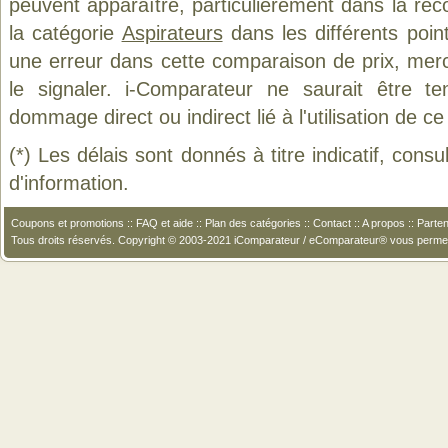
peuvent apparaître, particulièrement dans la re
la catégorie
Aspirateurs
dans les différents poin
une erreur dans cette comparaison de prix, mer
le signaler. i-Comparateur ne saurait être t
dommage direct ou indirect lié à l'utilisation de ce
(*) Les délais sont donnés à titre indicatif, cons
d'information.
Coupons et promotions
::
FAQ et aide
::
Plan des catégories
::
Contact
::
A propos
::
Parten
Tous droits réservés. Copyright © 2003-2021 iComparateur / eComparateur® vous perme