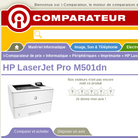
Bienvenue sur i-Comparateur, le moteur de comparaison de
Matériel informatique
Image, Son & Téléphonie
Elect
i-Comparateur de prix
»
Informatique
»
Périphériques
»
Imprimante
» HP Las
HP LaserJet Pro M501dn
Nos visiteurs n'ont pas encore
noté ce produit
Je donne mon avis !
Comparer et acheter
Déposer un avis