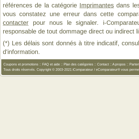
références de la catégorie
Imprimantes
dans les
vous constatez une erreur dans cette compar
contacter
pour nous le signaler. i-Comparate
responsable de tout dommage direct ou indirect lié 
(*) Les délais sont donnés à titre indicatif, cons
d'information.
Coupons et promotions
::
FAQ et aide
::
Plan des catégories
::
Contact
::
A propos
::
Parten
Tous droits réservés. Copyright © 2003-2021 iComparateur / eComparateur® vous perme