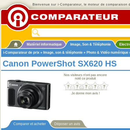
Bienvenue sur i-Comparateur, le moteur de comparaison de
Matériel informatique
Image, Son & Téléphonie
Elect
i-Comparateur de prix
»
Image, son & téléphonie
»
Photo & Vidéo numérique
Canon PowerShot SX620 HS
Nos visiteurs n'ont pas encore
noté ce produit
Je donne mon avis !
Comparer et acheter
Déposer un avis