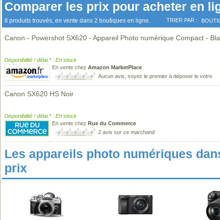
Comparer les prix pour acheter en li
8 produits trouvés, en vente dans 2 boutiques en ligne.
TRIER PAR :
BOUTI
Canon - Powershot SX620 - Appareil Photo numérique Compact - Bl
Disponibilité / délai * : En stock
En vente chez
Amazon MarketPlace
Aucun avis, soyez le premier à déposer le votre
Canon SX620 HS Noir
Disponibilité / délai * : En stock
En vente chez
Rue du Commerce
2 avis sur ce marchand
Les appareils photo numériques da
prix