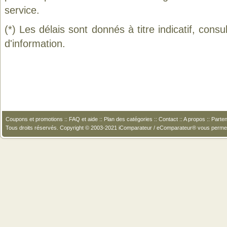
service.
(*) Les délais sont donnés à titre indicatif, cons
d'information.
Coupons et promotions
::
FAQ et aide
::
Plan des catégories
::
Contact
::
A propos
::
Parten
Tous droits réservés. Copyright © 2003-2021 iComparateur / eComparateur® vous perme