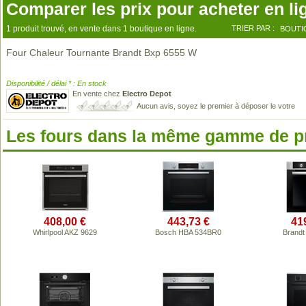
Comparer les prix pour acheter en li
1 produit trouvé, en vente dans 1 boutique en ligne.
TRIER PAR :
BOUTI
Four Chaleur Tournante Brandt Bxp 6555 W
Disponibilité / délai * : En stock
En vente chez
Electro Depot
Aucun avis, soyez le premier à déposer le votre
Les fours dans la même gamme de p
408,00 €
443,73 €
41
Whirlpool AKZ 9629
Bosch HBA 534BR0
Brandt