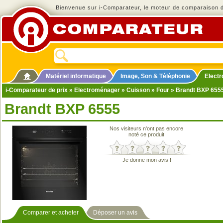
Bienvenue sur i-Comparateur, le moteur de comparaison de
Matériel informatique
Image, Son & Téléphonie
Elect
i-Comparateur de prix
»
Electroménager
»
Cuisson
»
Four
» Brandt BXP 655
Brandt BXP 6555
Nos visiteurs n'ont pas encore
noté ce produit
Je donne mon avis !
Comparer et acheter
Déposer un avis