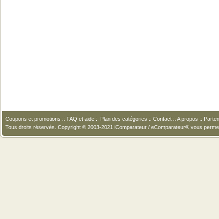
Coupons et promotions
::
FAQ et aide
::
Plan des catégories
::
Contact
::
A propos
::
Parten
Tous droits réservés. Copyright © 2003-2021 iComparateur / eComparateur® vous perme